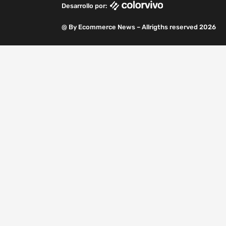
Desarrollo por:
m
@ By Ecommerce News – Allrigths reserved 2026