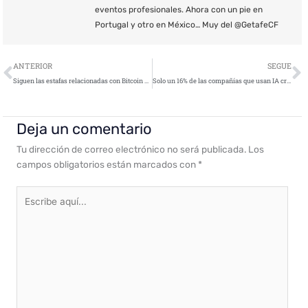
eventos profesionales. Ahora con un pie en
Portugal y otro en México… Muy del @GetafeCF
Ant
S
ANTERIOR
SEGUE
Siguen las estafas relacionadas con Bitcoin que usan personalidades como gancho
Solo un 16% de las compañías que usan IA creen que están sacando el máximo partido de sus datos
Deja un comentario
Tu dirección de correo electrónico no será publicada.
Los
campos obligatorios están marcados con
*
Escribe
aquí...