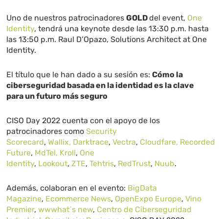
Uno de nuestros patrocinadores
GOLD
del event,
One
Identity
, tendrá una keynote desde las 13:30 p.m. hasta
las 13:50 p.m. Raul D’Opazo, Solutions Architect at One
Identity.
El título que le han dado a su sesión es:
Cómo la
ciberseguridad basada en la identidad es la clave
para un futuro más seguro
CISO Day 2022 cuenta con el apoyo de los
patrocinadores como
Security
Scorecard
,
Wallix,
Darktrace
,
Vectra
,
Cloudfare,
Recorded
Future
,
MdTel,
Kroll
,
One
Identity
,
Lookout
,
ZTE
,
Tehtris
,
RedTrust
,
Nuub
.
Además, colaboran en el evento:
BigData
Magazine
,
Ecommerce News
,
OpenExpo Europe
,
Vino
Premier
,
wwwhat´s new
,
Centro de Ciberseguridad