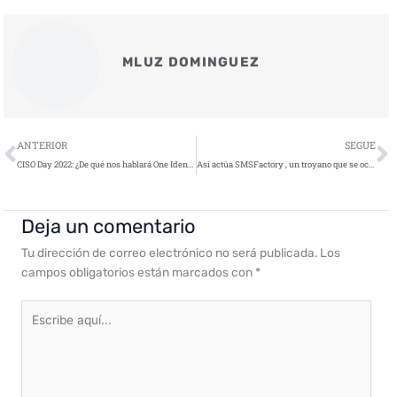
MLUZ DOMINGUEZ
Ant
S
ANTERIOR
SEGUE
CISO Day 2022: ¿De qué nos hablará One Identity?
Así actúa SMSFactory , un troyano que se oculta en móviles
Deja un comentario
Tu dirección de correo electrónico no será publicada.
Los
campos obligatorios están marcados con
*
Escribe
aquí...