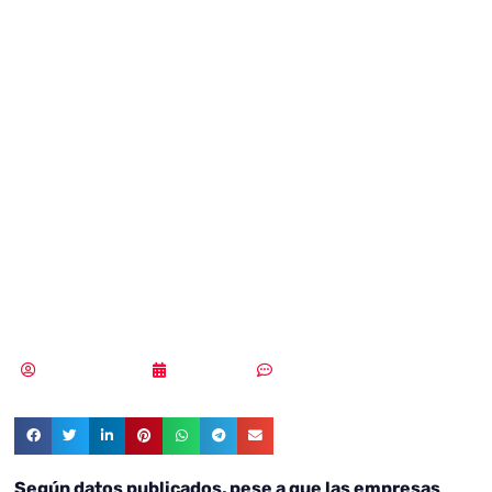
compañías que
usan IA creen que
están sacando el
máximo partido
de sus datos
MLuz Dominguez
03/06/2022
Sin comentarios
Según datos publicados, pese a que las empresas