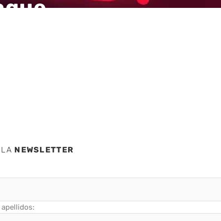
aque
de
ares
 LA
NEWSLETTER
apellidos: