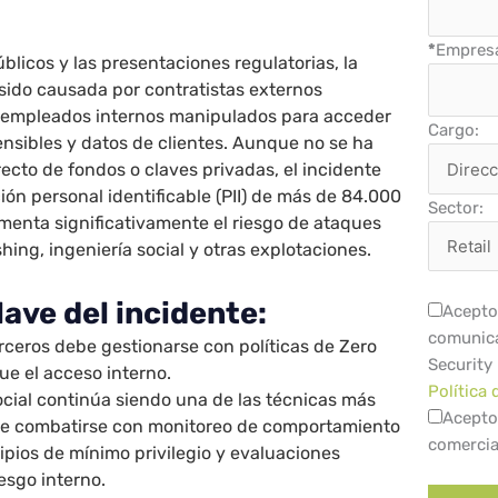
*
Empres
blicos y las presentaciones regulatorias, la
sido causada por contratistas externos
 empleados internos manipulados para acceder
Cargo:
ensibles y datos de clientes. Aunque no se ha
recto de fondos o claves privadas, el incidente
ón personal identificable (PII) de más de 84.000
Sector:
ementa significativamente el riesgo de ataques
hing, ingeniería social y otras explotaciones.
ave del incidente:
Acepto 
comunica
rceros debe gestionarse con políticas de Zero
Security
que el acceso interno.
Política 
ocial continúa siendo una de las técnicas más
Acepto
be combatirse con monitoreo de comportamiento
comercia
ipios de mínimo privilegio y evaluaciones
esgo interno.