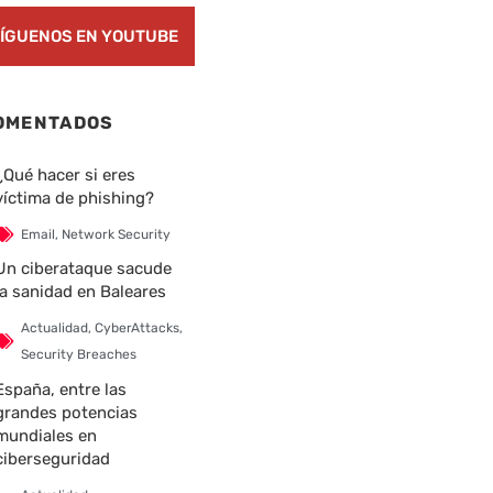
ÍGUENOS EN YOUTUBE
OMENTADOS
¿Qué hacer si eres
víctima de phishing?
Email
,
Network Security
Un ciberataque sacude
la sanidad en Baleares
Actualidad
,
CyberAttacks
,
Security Breaches
España, entre las
grandes potencias
mundiales en
ciberseguridad