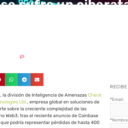
se sufre un ciberat
rdidas potenciales 
400 millones de dól
18/05/2025
Sin comentarios
RECIBE
 la división de Inteligencia de Amenazas
Check
*
Email:
nologies Ltd.
, empresa global en soluciones de
rte sobre la creciente complejidad de las
no Web3, tras el reciente anuncio de Coinbase
*
Nombre 
 que podría representar pérdidas de hasta 400