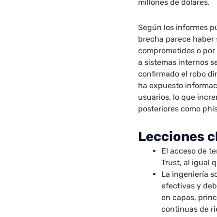
millones de dólares.
Según los informes pú
brecha parece haber 
comprometidos o por
a sistemas internos s
confirmado el robo di
ha expuesto informaci
usuarios, lo que incr
posteriores como phis
Lecciones cl
El acceso de te
Trust, al igual 
La ingeniería s
efectivas y de
en capas, princ
continuas de ri