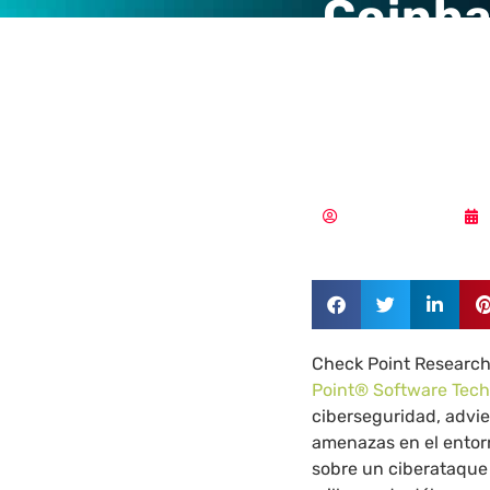
Coinba
con pé
hasta 
Aldana Balmaceda
Check Point Research,
Point® Software Tech
ciberseguridad, advie
amenazas en el entor
sobre un ciberataque