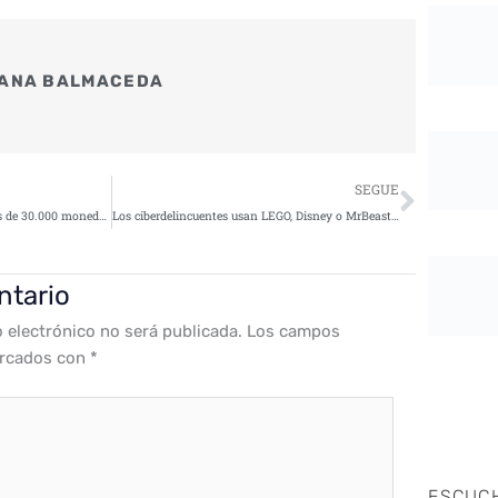
ANA BALMACEDA
Siguie
SEGUE
Inferno Drainer roba $9 millones de 30.000 monederos en seis meses
Los ciberdelincuentes usan LEGO, Disney o MrBeast como anzuelo en sus intentos de ataque
ntario
o electrónico no será publicada.
Los campos
arcados con
*
ESCUC