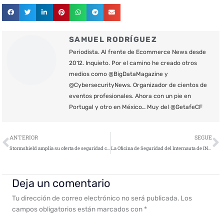
SAMUEL RODRÍGUEZ
Periodista. Al frente de Ecommerce News desde
2012. Inquieto. Por el camino he creado otros
medios como @BigDataMagazine y
@CybersecurityNews. Organizador de cientos de
eventos profesionales. Ahora con un pie en
Portugal y otro en México… Muy del @GetafeCF
Ant
S
ANTERIOR
SEGUE
Stormshield amplía su oferta de seguridad con su nuevo Elastic Virtual Appliance
La Oficina de Seguridad del Internauta de INCIBE inculca buenos hábitos de ciberseguridad a través de diferentes campañas
Deja un comentario
Tu dirección de correo electrónico no será publicada.
Los
campos obligatorios están marcados con
*