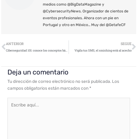
medios como @BigDataMagazine y
@CybersecurityNews. Organizador de cientos de
eventos profesionales. Ahora con un pie en
Portugal y otro en México… Muy del @GetafeCF
Ant
S
ANTERIOR
SEGUE
Ciberseguridad 101: conoce los conceptos básicos para evitar que suceda lo peor
Vigila tus SMS, el smishing está al acecho
Deja un comentario
Tu dirección de correo electrónico no será publicada.
Los
campos obligatorios están marcados con
*
Escribe
aquí...