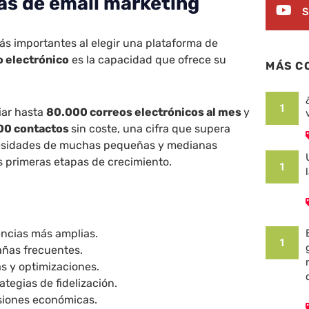
s de email marketing
S
ás importantes al elegir una plataforma de
o electrónico
es la capacidad que ofrece su
MÁS C
1
iar hasta
80.000 correos electrónicos al mes
y
00 contactos
sin coste, una cifra que supera
esidades de muchas pequeñas y medianas
 primeras etapas de crecimiento.
1
encias más amplias.
1
ñas frecuentes.
s y optimizaciones.
ategias de fidelización.
esiones económicas.