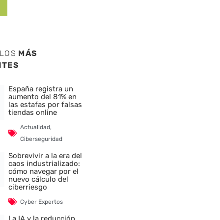
ULOS
MÁS
NTES
España registra un
aumento del 81% en
las estafas por falsas
tiendas online
Actualidad
,
Ciberseguridad
Sobrevivir a la era del
caos industrializado:
cómo navegar por el
nuevo cálculo del
ciberriesgo
Cyber Expertos
La IA y la reducción