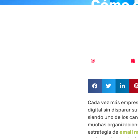
Cómo e
sin pa
herram
Aldana Balmaceda
Cada vez más empres
digital sin disparar s
siendo uno de los can
muchas organizacione
estrategia de
email 