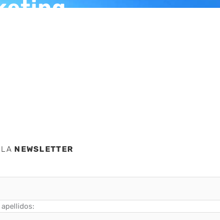
keting
y y sus
 LA
NEWSLETTER
apellidos: