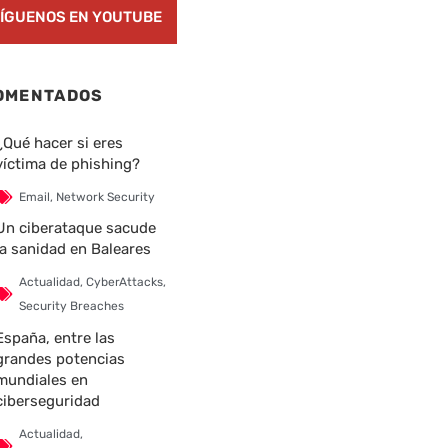
ÍGUENOS EN YOUTUBE
OMENTADOS
¿Qué hacer si eres
víctima de phishing?
Email
,
Network Security
Un ciberataque sacude
la sanidad en Baleares
Actualidad
,
CyberAttacks
,
Security Breaches
España, entre las
grandes potencias
mundiales en
ciberseguridad
Actualidad
,