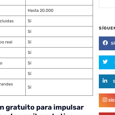
Hasta 20.000
cluidas
Sí
SÍGUE
Sí
po real
Sí
S
Sí
no
Sí
Sí
grandes
Sí
SÍ
an gratuito para impulsar