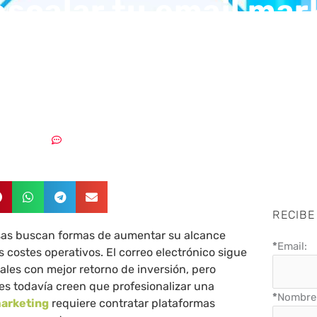
scalar tu email mar
gar más con Mailrela
ientas gratuitas
08/06/2026
Sin comentarios
RECIBE
as buscan formas de aumentar su alcance
*
Email:
us costes operativos. El correo electrónico sigue
ales con mejor retorno de inversión, pero
s todavía creen que profesionalizar una
*
Nombre 
marketing
requiere contratar plataformas