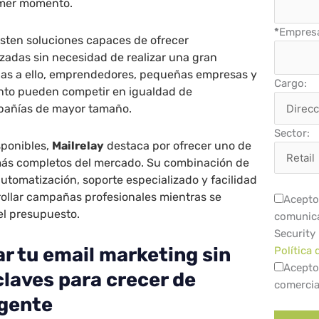
imer momento.
*
Empres
isten soluciones capaces de ofrecer
zadas sin necesidad de realizar una gran
acias a ello, emprendedores, pequeñas empresas y
Cargo:
nto pueden competir en igualdad de
pañías de mayor tamaño.
Sector:
sponibles,
Mailrelay
destaca por ofrecer uno de
 más completos del mercado. Su combinación de
utomatización, soporte especializado y facilidad
rollar campañas profesionales mientras se
Acepto 
el presupuesto.
comunica
Security
r tu email marketing sin
Política 
Acepto
claves para crecer de
comercia
igente