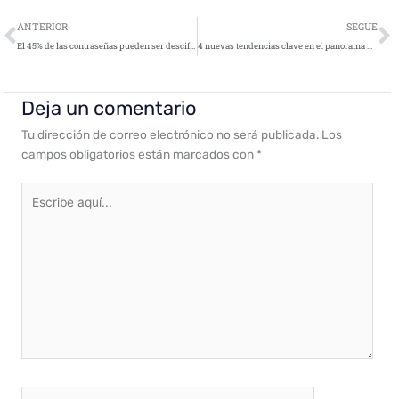
Ant
S
ANTERIOR
SEGUE
El 45% de las contraseñas pueden ser descifradas en menos de un minuto
4 nuevas tendencias clave en el panorama de amenazas persistentes avanzadas
Deja un comentario
Tu dirección de correo electrónico no será publicada.
Los
campos obligatorios están marcados con
*
Escribe
aquí...
Nombre*