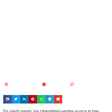
evolucionando el
panorama de las
amenazas en
2024 tras el
primer semestre?
Pedro Pablo Merino
20/08/2024
Sin comentarios
En cierto modo, los ciberdelincuentes nunca lo han