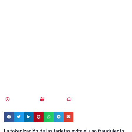
fraude en las
reservas
hoteleras y los
pagos de viajes
online
Vicente Ramírez
28/10/2019
Sin comentarios
La tokenización de las tarjetas evita el uso fraudulento