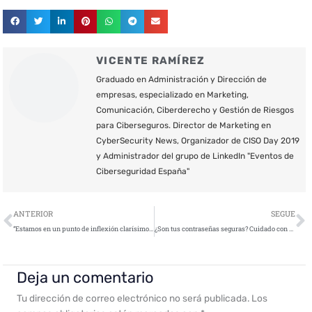
VICENTE RAMÍREZ
Graduado en Administración y Dirección de
empresas, especializado en Marketing,
Comunicación, Ciberderecho y Gestión de Riesgos
para Ciberseguros. Director de Marketing en
CyberSecurity News, Organizador de CISO Day 2019
y Administrador del grupo de LinkedIn "Eventos de
Ciberseguridad España"
Ant
S
ANTERIOR
SEGUE
“Estamos en un punto de inflexión clarísimo en el cual están llegando muchos clientes nuevos interesados en la micro segmentación”
¿Son tus contraseñas seguras? Cuidado con el Password Spraying
Deja un comentario
Tu dirección de correo electrónico no será publicada.
Los