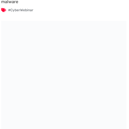
malware
#CyberWebinar