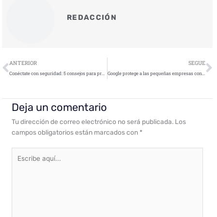
REDACCIÓN
Ant
S
ANTERIOR
SEGUE
Conéctate con seguridad: 5 consejos para proteger tus conexiones wifi en el Día Mundial del Wifi
Google protege a las pequeñas empresas contra estafas en línea y bloquea millones de perfiles falsos
Deja un comentario
Tu dirección de correo electrónico no será publicada.
Los
campos obligatorios están marcados con
*
Escribe
aquí...