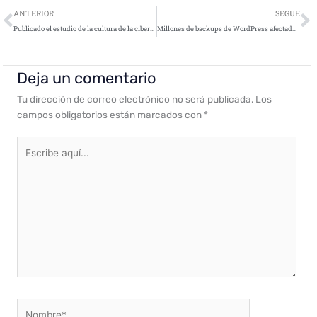
Ant
S
ANTERIOR
SEGUE
Publicado el estudio de la cultura de la ciberseguridad en España del FNC
Millones de backups de WordPress afectados por una vulnerabilidad
Deja un comentario
Tu dirección de correo electrónico no será publicada.
Los
campos obligatorios están marcados con
*
Escribe
aquí...
Nombre*