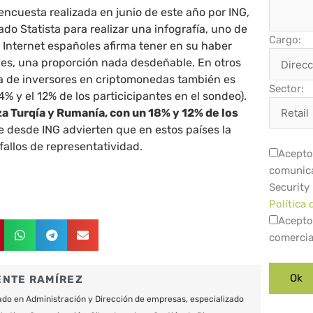
ncuesta realizada en junio de este año por ING,
ado Statista para realizar una infografía, uno de
Cargo:
 Internet españoles afirma tener en su haber
les, una proporción nada desdeñable. En otros
fra de inversores en criptomonedas también es
Sector:
 4% y el 12% de los particicipantes en el sondeo).
za Turqía y Rumanía, con un 18% y 12% de los
e desde ING advierten que en estos países la
allos de representatividad.
Acepto 
comunica
Security
Política 
Acepto
comercia
ENTE RAMÍREZ
do en Administración y Dirección de empresas, especializado