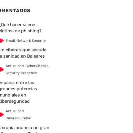
OMENTADOS
¿Qué hacer si eres
víctima de phishing?
Email
,
Network Security
Un ciberataque sacude
la sanidad en Baleares
Actualidad
,
CyberAttacks
,
Security Breaches
España, entre las
grandes potencias
mundiales en
ciberseguridad
Actualidad
,
Ciberseguridad
Ucrania anuncia un gran