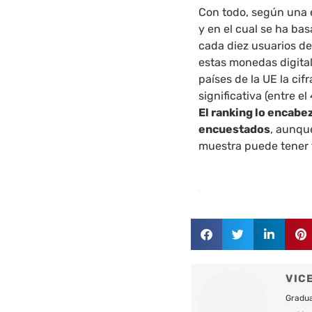
Con todo, según una e
y en el cual se ha bas
cada diez usuarios de
estas monedas digita
países de la UE la ci
significativa (entre el
El ranking lo encabe
encuestados
, aunqu
muestra puede tener f
VIC
Gradua