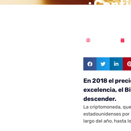
¿Conti
cript
Vicente Ramírez
2
En 2018 el prec
excelencia, el 
descender.
La criptomoneda, que
estadounidenses por un
largo del año, hasta 