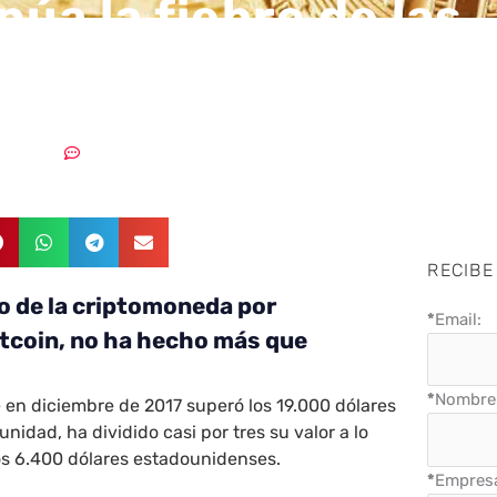
núa la fiebre de las
omonedas?
8/09/2018
Sin comentarios
RECIBE
io de la criptomoneda por
*
Email:
Bitcoin, no ha hecho más que
*
Nombre 
 en diciembre de 2017 superó los 19.000 dólares
idad, ha dividido casi por tres su valor a lo
los 6.400 dólares estadounidenses.
*
Empres