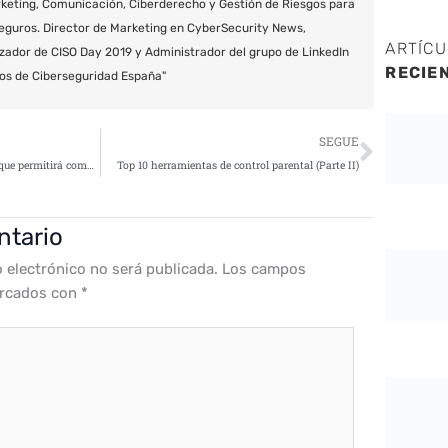
keting, Comunicación, Ciberderecho y Gestión de Riesgos para
eguros. Director de Marketing en CyberSecurity News,
ARTÍC
zador de CISO Day 2019 y Administrador del grupo de LinkedIn
RECIE
os de Ciberseguridad España"
Siguie
SEGUE
Atos lidera un proyecto europeo que permitirá compartir datos de forma segura a través de redes no seguras
Top 10 herramientas de control parental (Parte II)
ntario
o electrónico no será publicada.
Los campos
arcados con
*