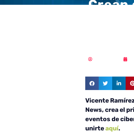
Crean 
Linked
cibers
Vicente Ramírez
1
Vicente Ramírez
News, crea el p
eventos de cibe
unirte
aquí
.