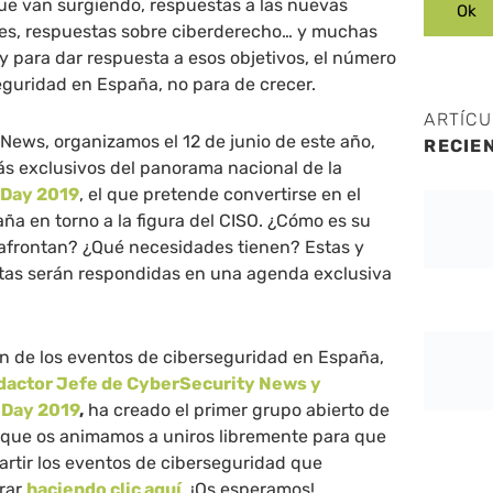
ue van surgiendo, respuestas a las nuevas
es, respuestas sobre ciberderecho… y muchas
y para dar respuesta a esos objetivos, el número
eguridad en España, no para de crecer.
ARTÍC
News, organizamos el 12 de junio de este año,
RECIE
ás exclusivos del panorama nacional de la
 Day 2019
, el que pretende convertirse en el
a en torno a la figura del CISO. ¿Cómo es su
 afrontan? ¿Qué necesidades tienen? Estas y
as serán respondidas en una agenda exclusiva
ón de los eventos de ciberseguridad en España,
dactor Jefe de CyberSecurity News y
 Day 2019
,
ha creado el primer grupo abierto de
l que os animamos a uniros libremente para que
rtir los eventos de ciberseguridad que
trar
haciendo clic aquí
. ¡Os esperamos!