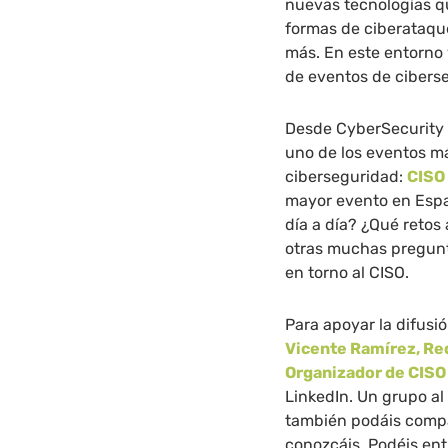
nuevas tecnologías q
formas de ciberataqu
más. En este entorno 
de eventos de cibers
Desde CyberSecurity 
uno de los eventos m
ciberseguridad:
CISO
mayor evento en Españ
día a día? ¿Qué retos
otras muchas pregunt
en torno al CISO.
Para apoyar la difusi
Vicente Ramírez, Re
Organizador de CISO
LinkedIn. Un grupo a
también podáis compa
conozcáis. Podéis en