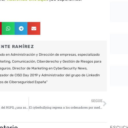
ENTE RAMÍREZ
do en Administración y Dirección de empresas, especializado
keting, Comunicación, Ciberderecho y Gestión de Riesgos para
eguros. Director de Marketing en CyberSecurity News,
zador de CISO Day 2019 y Administrador del grupo de LinkedIn
os de Ciberseguridad España"
Siguie
SEGUE
La gobernanza del dato en la era del RGPD, ¿una asignatura pendiente para las empresas?
El cyberbullying regresa a los ordenadores por medio de herramientas colaborativas
ntario
ESCUC