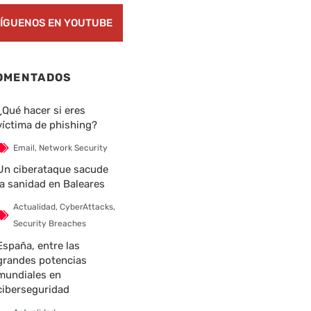
ÍGUENOS EN YOUTUBE
OMENTADOS
¿Qué hacer si eres
víctima de phishing?
Email
,
Network Security
Un ciberataque sacude
la sanidad en Baleares
Actualidad
,
CyberAttacks
,
Security Breaches
España, entre las
grandes potencias
mundiales en
ciberseguridad