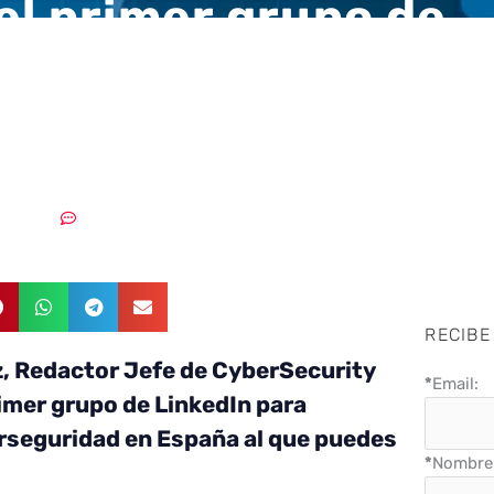
el primer grupo de
In para eventos de
eguridad en España
5/03/2019
Sin comentarios
RECIBE
, Redactor Jefe de CyberSecurity
*
Email:
rimer grupo de LinkedIn para
rseguridad en España al que puedes
*
Nombre 