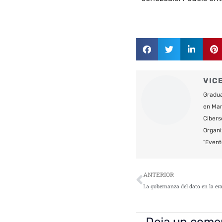
VIC
Gradua
en Mar
Cibers
Organi
"Event
Ant
ANTERIOR
Deja un come