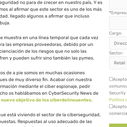
eguridad no para de crecer en nuestro país. Y es
os al afirmar que este sector es uno de los más
*
Empres
idad, llegado algunos a afirmar que incluso
buja.
Cargo:
se muestra en una línea temporal que cada vez
ara las empresas proveedoras, debido por un
cienciación de los riesgos que no solo las
Sector:
ren y pueden sufrir sino también las pymes.
os de a pie somos en muchas ocasiones
ues de muy diverso fin. Acabar con nuestra
Acepto 
ormación mediante el ciber espionaje, pedir
comunica
cho os hablábamos en CyberSecurity News de
Security
 nuevo objetivo de los ciberdelincuentes.
Política 
Acepto
comercia
 está viviendo el sector de la ciberseguridad,
puestas. Respuestas al uso adecuado de las