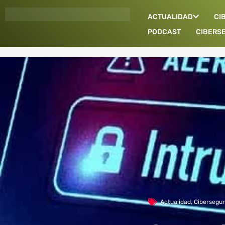
Ir
ACTUALIDAD
CI
al
contenido
PODCAST
CIBERS
Actualidad
,
Cibersegur