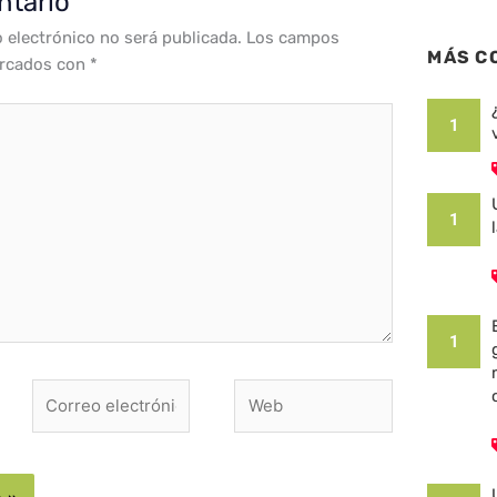
ntario
o electrónico no será publicada.
Los campos
MÁS C
arcados con
*
1
1
1
Correo
Web
electrónico*