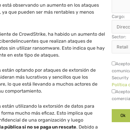
se está observando un aumento en los ataques
s, ya que pueden ser más rentables y menos
Cargo:
iente de CrowdStrike, ha habido un aumento del
Sector:
ciberdelincuentes que realizan ataques de
atos sin utilizar ransomware. Esto indica que hay
te en este tipo de ataques.
Acepto 
s están optando por ataques de extorsión de
comunica
ideran más lucrativos y sencillos que los
Security
e, lo que está llevando a muchos actores de
Política 
su comportamiento.
Acepto
comercia
 están utilizando la extorsión de datos para
e forma mucho más eficaz. Esto implica que
nfidencial de una organización y luego
 pública si no se paga un rescate
. Debido a