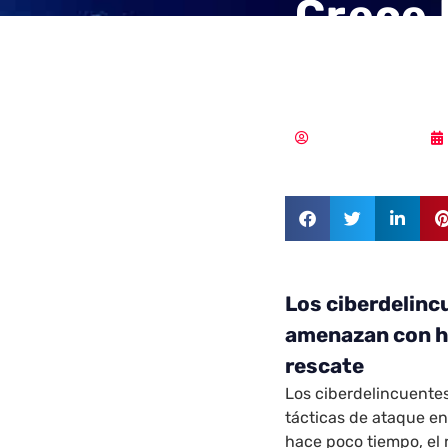
Crece 
uso d
MLuz Dominguez
Los ciberdelinc
amenazan con ha
rescate
Los ciberdelincuent
tácticas de ataque en
hace poco tiempo, el