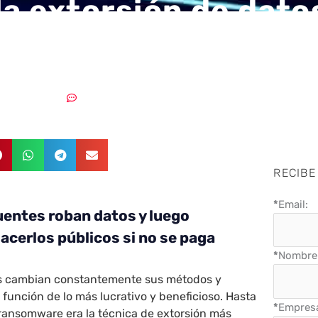
la extorsión de dato
e ransomware
06/03/2023
Sin comentarios
RECIBE
*
Email:
uentes roban datos y luego
cerlos públicos si no se paga
*
Nombre 
es cambian constantemente sus métodos y
 función de lo más lucrativo y beneficioso. Hasta
*
Empres
 ransomware era la técnica de extorsión más