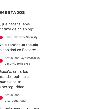
OMENTADOS
¿Qué hacer si eres
víctima de phishing?
Email
,
Network Security
Un ciberataque sacude
la sanidad en Baleares
Actualidad
,
CyberAttacks
,
Security Breaches
España, entre las
grandes potencias
mundiales en
ciberseguridad
Actualidad
,
Ciberseguridad
Ucrania anuncia un gran