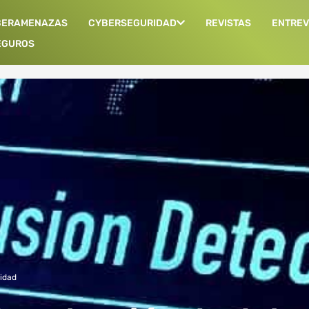
BERAMENAZAS
CYBERSEGURIDAD
REVISTAS
ENTREV
EGUROS
idad