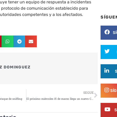
luye tener un equipo de respuesta a incidentes
 protocolo de comunicación establecido para
autoridades competentes y a los afectados.
SÍGUE
S
Z DOMINGUEZ
Siguie
SÍ
SEGUE
ataque de sniffing
El próximo miércoles 15 de marzo llega un nuevo CyberBrunch con contenidos y networking de alto nivel
S