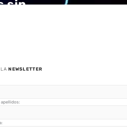
s sin
 LA
NEWSLETTER
apellidos:
a: