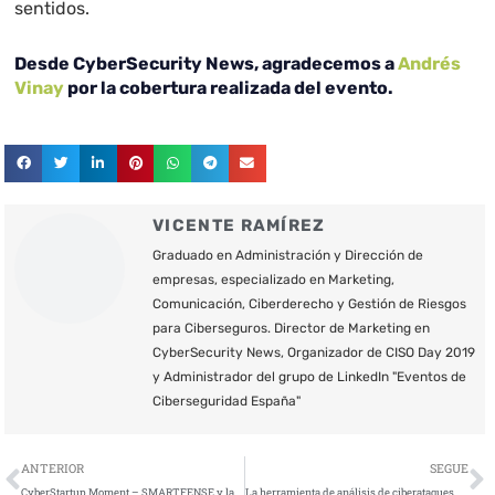
sentidos.
Desde CyberSecurity News, agradecemos a
Andrés
Vinay
por la cobertura realizada del evento.
VICENTE RAMÍREZ
Graduado en Administración y Dirección de
empresas, especializado en Marketing,
Comunicación, Ciberderecho y Gestión de Riesgos
para Ciberseguros. Director de Marketing en
CyberSecurity News, Organizador de CISO Day 2019
y Administrador del grupo de LinkedIn "Eventos de
Ciberseguridad España"
Ant
S
ANTERIOR
SEGUE
CyberStartup Moment – SMARTFENSE y la capacitación en ciberseguridad para usuarios
La herramienta de análisis de ciberataques pionera para la detección precoz de ciberamenazas en España