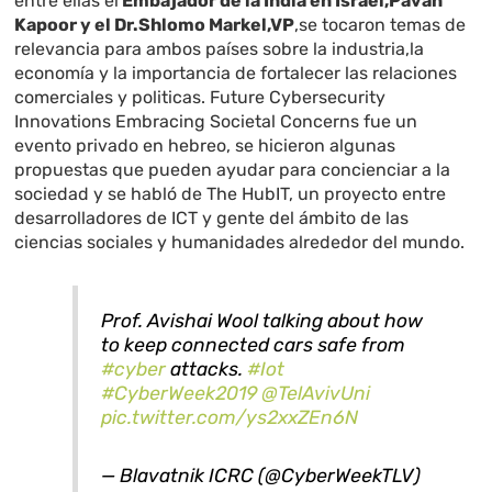
entre ellas el
Embajador de la India en Israel,Pavan
Kapoor y el Dr.Shlomo Markel,VP
,se tocaron temas de
relevancia para ambos países sobre la industria,la
economía y la importancia de fortalecer las relaciones
comerciales y politicas. Future Cybersecurity
Innovations Embracing Societal Concerns fue un
evento privado en hebreo, se hicieron algunas
propuestas que pueden ayudar para concienciar a la
sociedad y se habló de The HubIT, un proyecto entre
desarrolladores de ICT y gente del ámbito de las
ciencias sociales y humanidades alrededor del mundo.
Prof. Avishai Wool talking about how
to keep connected cars safe from
#cyber
attacks.
#Iot
#CyberWeek2019
@TelAvivUni
pic.twitter.com/ys2xxZEn6N
— Blavatnik ICRC (@CyberWeekTLV)