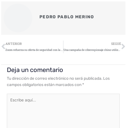
PEDRO PABLO MERINO
Ant
S
ANTERIOR
SEGUE
Zoom refuerza su oferta de seguridad con la inclusión del cifrado post-cuántico de extremo-a-extremo en Zoom Workplace
Una campaña de ciberespionaje chino utiliza herramientas inusuales para atacar entidades gubernamentales en Medio Oriente, África y Asia
Deja un comentario
Tu dirección de correo electrónico no será publicada.
Los
campos obligatorios están marcados con
*
Escribe
aquí...