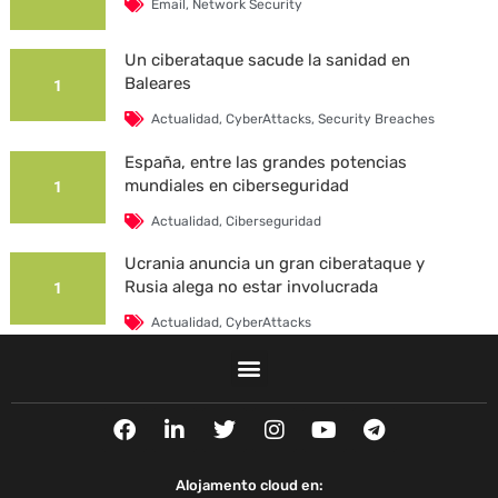
Email
,
Network Security
Un ciberataque sacude la sanidad en
Baleares
1
Actualidad
,
CyberAttacks
,
Security Breaches
España, entre las grandes potencias
mundiales en ciberseguridad
1
Actualidad
,
Ciberseguridad
Ucrania anuncia un gran ciberataque y
Rusia alega no estar involucrada
1
Actualidad
,
CyberAttacks
La Universidad Autónoma de Barcelona es
víctima de un ciberataque
1
F
L
T
I
Y
T
Actualidad
,
CyberAttacks
,
Security Breaches
a
i
w
n
o
e
c
n
i
s
u
l
e
k
t
t
t
e
Alojamento cloud en: