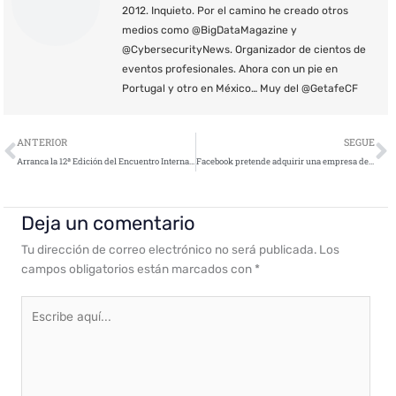
2012. Inquieto. Por el camino he creado otros
medios como @BigDataMagazine y
@CybersecurityNews. Organizador de cientos de
eventos profesionales. Ahora con un pie en
Portugal y otro en México… Muy del @GetafeCF
Ant
S
ANTERIOR
SEGUE
Arranca la 12ª Edición del Encuentro Internacional de Seguridad de la Información, 12ENISE
Facebook pretende adquirir una empresa de ciberseguridad a finales de año
Deja un comentario
Tu dirección de correo electrónico no será publicada.
Los
campos obligatorios están marcados con
*
Escribe
aquí...