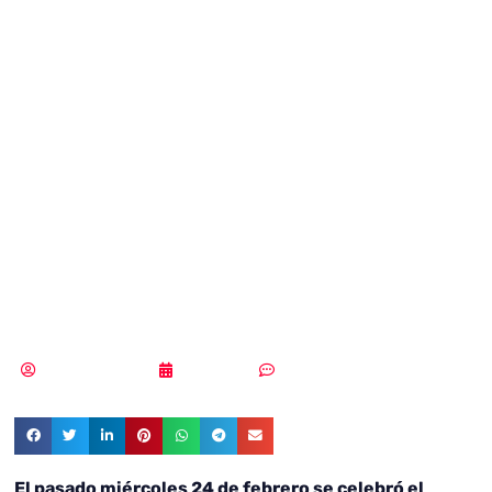
Day, evento que
aborda el
presente y el
futuro de la
ciberseguridad
Samuel Rodríguez
01/03/2021
Sin comentarios
El pasado miércoles 24 de febrero se celebró el