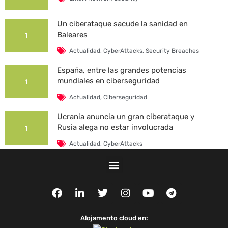
Un ciberataque sacude la sanidad en
Baleares
1
Actualidad
,
CyberAttacks
,
Security Breaches
España, entre las grandes potencias
mundiales en ciberseguridad
1
Actualidad
,
Ciberseguridad
Ucrania anuncia un gran ciberataque y
Rusia alega no estar involucrada
1
Actualidad
,
CyberAttacks
La Universidad Autónoma de Barcelona es
víctima de un ciberataque
1
F
L
T
I
Y
T
Actualidad
,
CyberAttacks
,
Security Breaches
a
i
w
n
o
e
c
n
i
s
u
l
e
k
t
t
t
e
Alojamento cloud en:
b
e
t
a
u
g