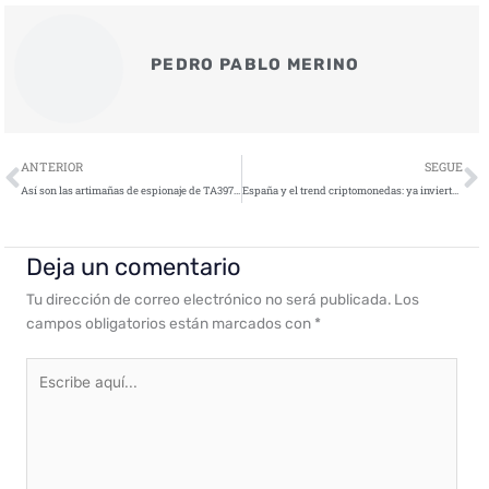
PEDRO PABLO MERINO
Ant
S
ANTERIOR
SEGUE
Así son las artimañas de espionaje de TA397 contra gobiernos, diplomacia y defensa
España y el trend criptomonedas: ya invierten el 9 % de la población
Deja un comentario
Tu dirección de correo electrónico no será publicada.
Los
campos obligatorios están marcados con
*
Escribe
aquí...