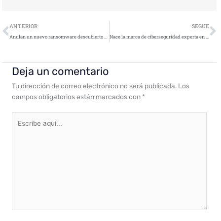
Ant
S
ANTERIOR
SEGUE
Anulan un nuevo ransomware descubierto en una app de rastreo de afectados por la COVID-19
Nace la marca de ciberseguridad experta en el mundo Smart
Deja un comentario
Tu dirección de correo electrónico no será publicada.
Los
campos obligatorios están marcados con
*
Escribe
aquí...