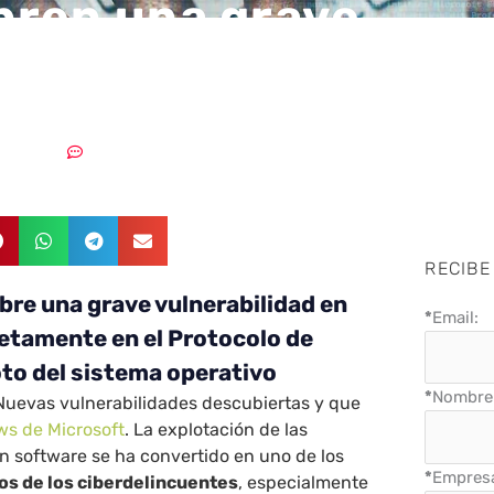
ren una grave
abilidad en Windows
17/01/2022
Un comentario
RECIBE
re una grave vulnerabilidad en
*
Email:
etamente en el Protocolo de
to del sistema operativo
*
Nombre 
Nuevas vulnerabilidades descubiertas y que
ws de Microsoft
. La explotación de las
n software se ha convertido en uno de los
*
Empres
os de los ciberdelincuentes
, especialmente