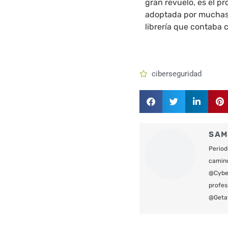
gran revuelo, es el p
adoptada por muchas 
librería que contaba
ciberseguridad
SAM
Period
camin
@Cyber
profes
@Geta