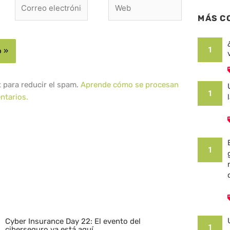
Correo
Web
electrónico*
MÁS C
1
t para reducir el spam.
Aprende cómo se procesan
1
ntarios.
1
Cyber Insurance Day 22: El evento del
1
ciberseguro ya está aquí