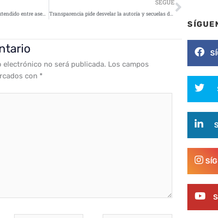
Siguie
SEGUE
Cloud y ciberseguridad, lo más extendido entre aseguradoras
Transparencia pide desvelar la autoría y secuelas del ciberataque al SEPE
SÍGUE
ntario
S
o electrónico no será publicada.
Los campos
arcados con
*
SÍ
S