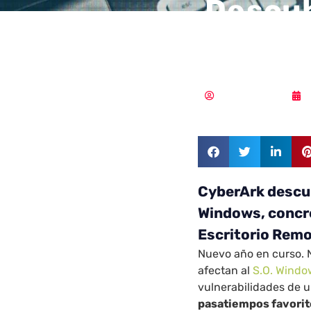
Descub
vulner
Samuel Rodríguez
CyberArk descub
Windows, concr
Escritorio Remo
Nuevo año en curso. 
afectan al
S.O. Windo
vulnerabilidades de u
pasatiempos favorit