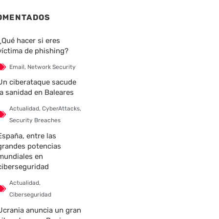
OMENTADOS
¿Qué hacer si eres
víctima de phishing?
Email
,
Network Security
Un ciberataque sacude
la sanidad en Baleares
Actualidad
,
CyberAttacks
,
Security Breaches
España, entre las
grandes potencias
mundiales en
ciberseguridad
Actualidad
,
Ciberseguridad
Ucrania anuncia un gran