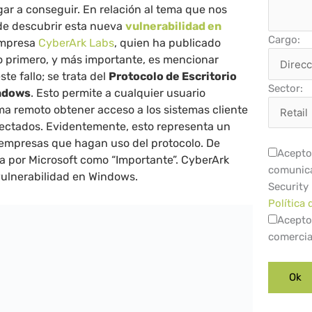
gar a conseguir. En relación al tema que nos
de descubrir esta nueva
vulnerabilidad en
Cargo:
empresa
CyberArk Labs
, quien ha publicado
o primero, y más importante, es mencionar
te fallo; se trata del
Protocolo de Escritorio
Sector:
ndows
. Esto permite a cualquier usuario
ma remoto obtener acceso a los sistemas cliente
nectados. Evidentemente, esto representa un
 empresas que hagan uso del protocolo. De
Acepto 
da por Microsoft como “Importante”. CyberArk
comunica
ulnerabilidad en Windows.
Security
Política 
Acepto
comercia