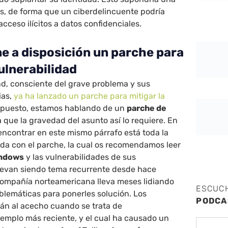
os, de forma que un ciberdelincuente podría
cceso ilícitos a datos confidenciales.
e a disposición un parche para
vulnerabilidad
d, consciente del grave problema y sus
ias,
ya ha lanzado un parche para mitigar la
supuesto, estamos hablando de un
parche de
 que la gravedad del asunto así lo requiere. En
encontrar en este mismo párrafo está toda la
da con el parche, la cual os recomendamos leer
ndows
y las vulnerabilidades de sus
llevan siendo tema recurrente desde hace
compañía norteamericana lleva meses lidiando
ESCUC
blemáticas para ponerles solución. Los
PODCA
tán al acecho cuando se trata de
ejemplo más reciente, y el cual ha causado un