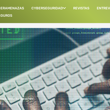
BERAMENAZAS
CYBERSEGURIDAD
REVISTAS
ENTREV
EGUROS
idad
,
Security Breaches