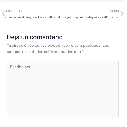
Ant
S
ANTERIOR
SEGUE
«En el momento en que se hace el salto al teletrabajo las pymes se convierten en un blanco más fácil para los ciberdelincuentes»
La gran mayoría de ataques a PYMES, culpa del factor error humano
Deja un comentario
Tu dirección de correo electrónico no será publicada.
Los
campos obligatorios están marcados con
*
Escribe
aquí...