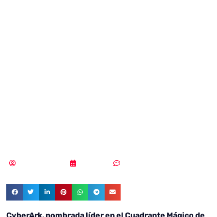
el Cuadrante
Mágico de
Gartner por
tercera vez
consecutiva
Samuel Rodríguez
29/07/2021
Sin comentarios
CyberArk, nombrada líder en el Cuadrante Mágico de