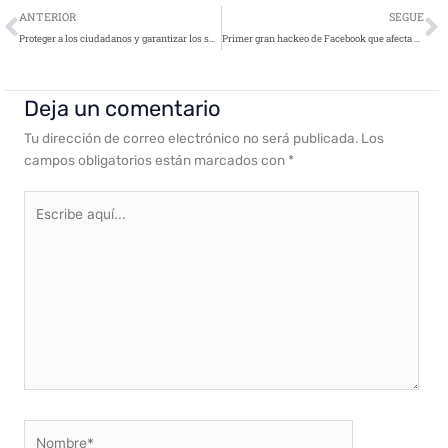
Ant
S
ANTERIOR
SEGUE
Proteger a los ciudadanos y garantizar los suministros de agua o energía, principales retos de la ciberseguridad en el sector industrial
Primer gran hackeo de Facebook que afecta a casi 50 millones de usuarios
Deja un comentario
Tu dirección de correo electrónico no será publicada.
Los
campos obligatorios están marcados con
*
Escribe
aquí...
Nombre*