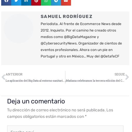
SAMUEL RODRÍGUEZ
Periodista. Al frente de Ecommerce News desde
2012. Inquieto. Por el camino he creado otros
medios como @BigDataMagazine y
@CybersecurityNews. Organizador de cientos de
eventos profesionales. Ahora con un pie en
Portugal y otro en México… Muy del @GetafeCF
Ant
S
ANTERIOR
SEGUE
La aplicación del Big Data al entorno sanitario ha de garantizar la seguridad y privacidad de los datos clínicos
¡Mañana celebramos la tercera edición del CISO Day en formato híbrido!
Deja un comentario
Tu dirección de correo electrónico no será publicada.
Los
campos obligatorios están marcados con
*
Escribe