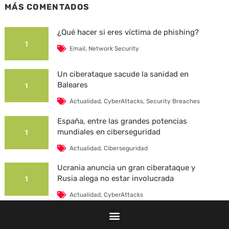
MÁS COMENTADOS
¿Qué hacer si eres víctima de phishing?
1
Email
,
Network Security
Un ciberataque sacude la sanidad en
Baleares
1
Actualidad
,
CyberAttacks
,
Security Breaches
España, entre las grandes potencias
mundiales en ciberseguridad
1
Actualidad
,
Ciberseguridad
Ucrania anuncia un gran ciberataque y
Rusia alega no estar involucrada
1
Actualidad
,
CyberAttacks
La Universidad Autónoma de Barcelona es
víctima de un ciberataque
1