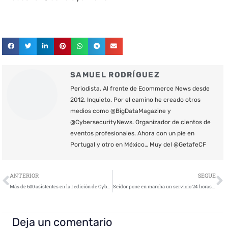
SAMUEL RODRÍGUEZ
Periodista. Al frente de Ecommerce News desde
2012. Inquieto. Por el camino he creado otros
medios como @BigDataMagazine y
@CybersecurityNews. Organizador de cientos de
eventos profesionales. Ahora con un pie en
Portugal y otro en México… Muy del @GetafeCF
Ant
S
ANTERIOR
SEGUE
Más de 600 asistentes en la I edición de Cyber Insurance Day
Seidor pone en marcha un servicio 24 horas / 7 días para ayudar a las empresas a prevenir y combatir ciberataques
Deja un comentario