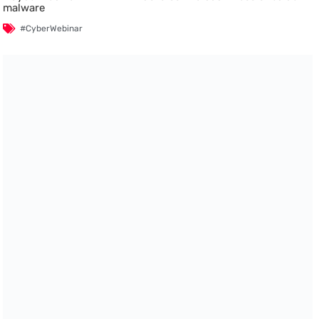
malware
#CyberWebinar