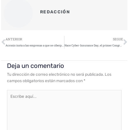
REDACCIÓN
Ant
S
ANTERIOR
SEGUE
Acronis insta a las empresas a que se ciberpreparen (#CyberFit) en la Acronis Global Cyber Summit 2020
Nace Cyber-Insurance Day, el primer Congreso Nacional en torno al Ciberseguro
Deja un comentario
Tu dirección de correo electrónico no será publicada.
Los
campos obligatorios están marcados con
*
Escribe
aquí...