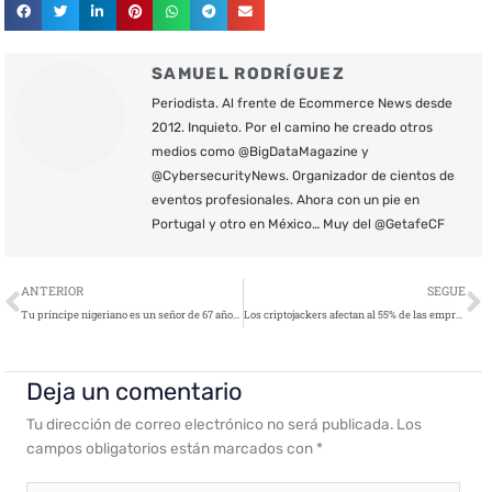
SAMUEL RODRÍGUEZ
Periodista. Al frente de Ecommerce News desde
2012. Inquieto. Por el camino he creado otros
medios como @BigDataMagazine y
@CybersecurityNews. Organizador de cientos de
eventos profesionales. Ahora con un pie en
Portugal y otro en México… Muy del @GetafeCF
Ant
S
ANTERIOR
SEGUE
Tu príncipe nigeriano es un señor de 67 años de Louisiana
Los criptojackers afectan al 55% de las empresas del mundo
Deja un comentario
Tu dirección de correo electrónico no será publicada.
Los
campos obligatorios están marcados con
*