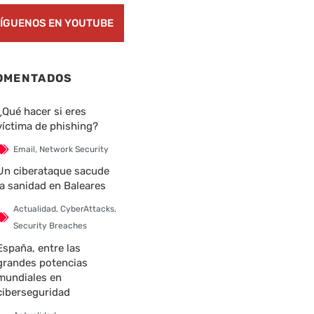
ÍGUENOS EN YOUTUBE
OMENTADOS
¿Qué hacer si eres
víctima de phishing?
Email
,
Network Security
Un ciberataque sacude
la sanidad en Baleares
Actualidad
,
CyberAttacks
,
Security Breaches
España, entre las
grandes potencias
mundiales en
ciberseguridad