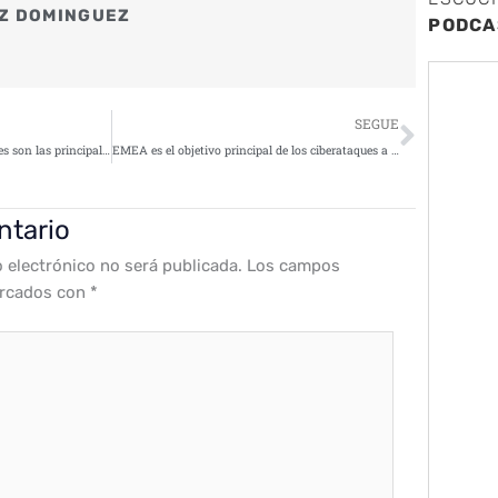
Z DOMINGUEZ
PODCA
Siguie
SEGUE
Ciberseguridad en España: ¿cuáles son las principales medidas para blindar la seguridad de los sistemas informáticos?
EMEA es el objetivo principal de los ciberataques a webs de retail
ntario
o electrónico no será publicada.
Los campos
arcados con
*