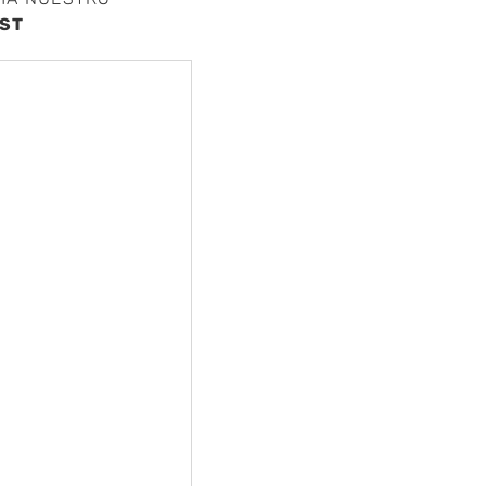
ST
nte