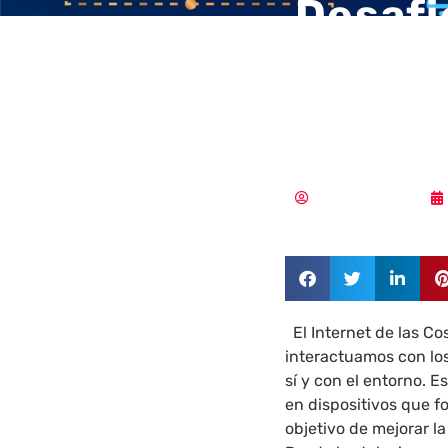
Desafi
datos 
por el 
MLuz Dominguez
El Internet de las Co
interactuamos con lo
sí y con el entorno. E
en dispositivos que f
objetivo de mejorar la