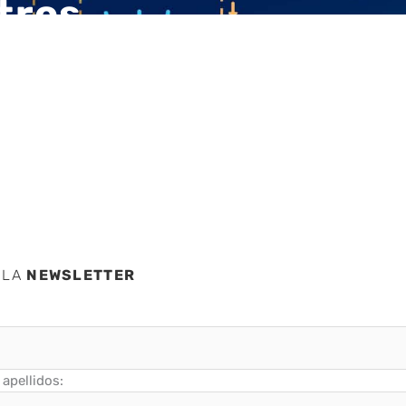
tros
tado
 LA
NEWSLETTER
apellidos: