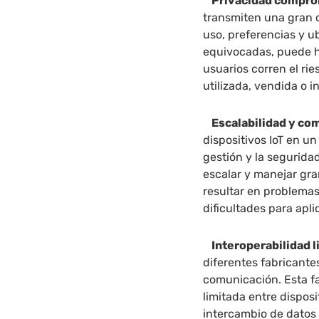
Privacidad compro
transmiten una gran 
uso, preferencias y u
equivocadas, puede ha
usuarios corren el ri
utilizada, vendida o 
Escalabilidad y com
dispositivos IoT en u
gestión y la segurida
escalar y manejar gr
resultar en problema
dificultades para apl
Interoperabilidad l
diferentes fabricante
comunicación. Esta fa
limitada entre disposi
intercambio de datos 