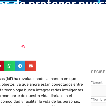
os de proteger nues
en un mundo conec
IoT
13/06/2023
Sin comentarios
RECIBE
sas (IoT) ha revolucionado la manera en que
*
Email:
s objetos, ya que ahora están conectados entre
sta tecnología busca integrar redes inteligentes
orman parte de nuestra vida diaria, con el
*
Nombre 
 comodidad y facilitar la vida de las personas.