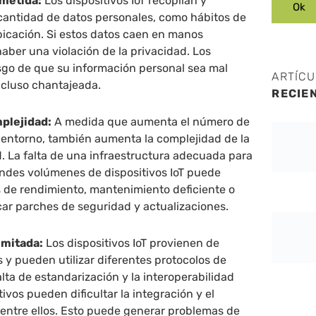
metida:
Los dispositivos IoT recopilan y
cantidad de datos personales, como hábitos de
bicación. Si estos datos caen en manos
ber una violación de la privacidad. Los
esgo de que su información personal sea mal
ARTÍC
incluso chantajeada.
RECIE
plejidad:
A medida que aumenta el número de
n entorno, también aumenta la complejidad de la
d. La falta de una infraestructura adecuada para
andes volúmenes de dispositivos IoT puede
s de rendimiento, mantenimiento deficiente o
icar parches de seguridad y actualizaciones.
imitada:
Los dispositivos IoT provienen de
s y pueden utilizar diferentes protocolos de
lta de estandarización y la interoperabilidad
tivos pueden dificultar la integración y el
entre ellos. Esto puede generar problemas de