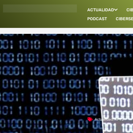
Ir
ACTUALIDAD
CI
al
contenido
PODCAST
CIBERS
Actualidad
,
APTS