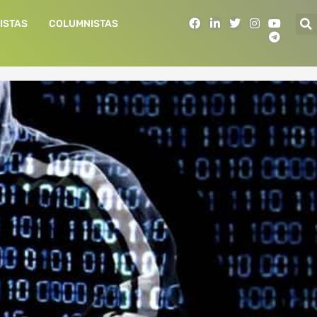
F
L
T
I
Y
T
ISTAS
COLUMNISTAS
a
i
w
n
o
e
c
n
i
s
u
l
e
k
t
t
t
e
b
e
t
a
u
g
o
d
e
g
b
r
o
i
r
r
e
a
k
n
a
m
m