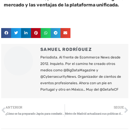
mercado y las ventajas de la plataforma unificada.
SAMUEL RODRÍGUEZ
Periodista. Al frente de Ecommerce News desde
2012. Inquieto. Por el camino he creado otros
medios como @BigDataMagazine y
@CybersecurityNews. Organizador de cientos de
eventos profesionales. Ahora con un pie en
Portugal y otro en México… Muy del @GetafeCF
Ant
S
ANTERIOR
SEGUE
¿Cómo se ha preparado Japón para combatir los ciberataques durante los Juegos Olímpicos?
Metro de Madrid actualizará sus políticas de ciberseguridad