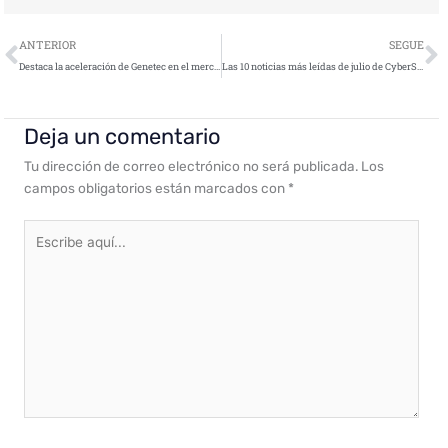
Ant
S
ANTERIOR
SEGUE
Destaca la aceleración de Genetec en el mercado de software para la gestión de accesos a nivel mundial
Las 10 noticias más leídas de julio de CyberSecurity News
Deja un comentario
Tu dirección de correo electrónico no será publicada.
Los
campos obligatorios están marcados con
*
Escribe
aquí...