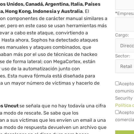
os Unidos, Canadá, Argentina, Italia, Países
da, Hong Kong, Indonesia y Australia
. El
*
Empres
on componentes de carácter manual similares a
mer, pero en este caso se usan herramientas más
evar a cabo este ataque, convirtiendo a
Cargo:
 Hasta ahora, Sophos ha detectado ataques
ues manuales y ataques combinados, que
naban más por el uso de técnicas de hackeo
Sector:
e de forma lateral; con MegaCortex, están
uso de la automatización junto con
s. Esta nueva fórmula está diseñada para
n a un mayor número de víctimas y hacerlo de
Acepto 
comunica
Security
Política 
s Uncut
se señala que no hay todavía una cifra
Acepto
a modo de rescate. Se sabe que los
comercia
tan a sus víctimas que les envíen un email a una
y a modo de respuesta devuelven un archivo que