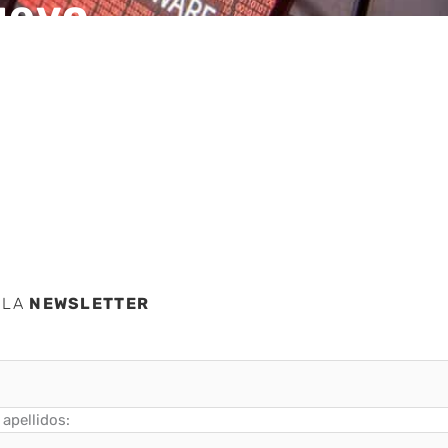
uevo
ado
 LA
NEWSLETTER
apellidos: