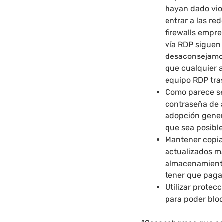
hayan dado vio
entrar a las re
firewalls empre
vía RDP siguen
desaconsejamos
que cualquier 
equipo RDP tra
Como parece ser
contraseña de 
adopción gener
que sea posible
Mantener copia
actualizados m
almacenamiento
tener que paga
Utilizar prote
para poder blo