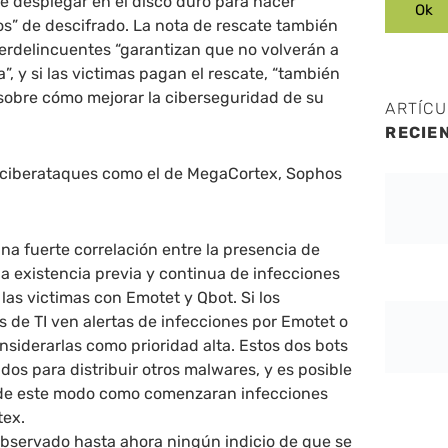
e desplegar en el disco duro para hacer
ios” de descifrado. La nota de rescate también
berdelincuentes “garantizan que no volverán a
”, y si las victimas pagan el rescate, “también
 sobre cómo mejorar la ciberseguridad de su
ARTÍC
RECIE
 ciberataques como el de MegaCortex, Sophos
una fuerte correlación entre la presencia de
a existencia previa y continua de infecciones
 las victimas con Emotet y Qbot. Si los
 de TI ven alertas de infecciones por Emotet o
siderarlas como prioridad alta. Estos dos bots
os para distribuir otros malwares, y es posible
 de este modo como comenzaran infecciones
ex.
bservado hasta ahora ningún indicio de que se