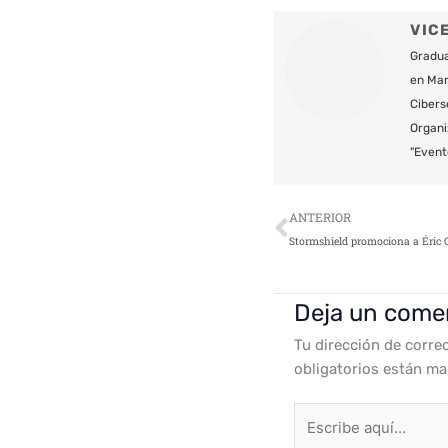
VIC
Gradua
en Mar
Cibers
Organi
"Event
Ant
ANTERIOR
Deja un come
Tu dirección de corre
obligatorios están m
Escribe
aquí...