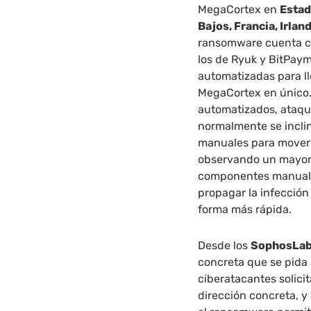
MegaCortex en
Estad
Bajos, Francia, Irlan
ransomware cuenta c
los de Ryuk y BitPay
automatizadas para ll
MegaCortex en único.
automatizados, ataq
normalmente se incli
manuales para movers
observando un mayor 
componentes manuale
propagar la infecció
forma más rápida.
Desde los
SophosLab
concreta que se pida 
ciberatacantes solici
dirección concreta, 