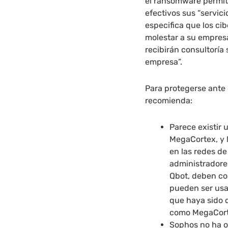
el ransomware permit
efectivos sus “servic
especifica que los ci
molestar a su empresa
recibirán consultoría
empresa”.
Para protegerse ante
recomienda:
Parece existir 
MegaCortex, y l
en las redes de
administradores
Qbot, deben con
pueden ser usad
que haya sido
como MegaCort
Sophos no ha o