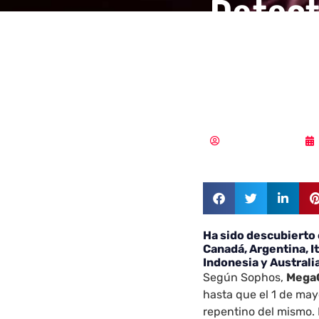
Detect
ranso
MegaC
Vicente Ramírez
Ha sido descubierto
Canadá, Argentina, It
Indonesia y Australi
Según Sophos,
Mega
hasta que el 1 de may
repentino del mismo.