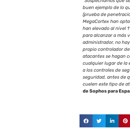
“
Sospechamos que se 
buen ejemplo de lo q
(prueba de penetració
MegaCortex han opta
han elevado al nivel
para alcanzar a más v
administrador, no hay
propio controlador d
atacantes se hagan co
cualquier lugar de l
a los controles de se
seguridad, antes de q
cuelen este tipo de a
de Sophos para Espa