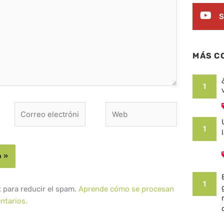
S
MÁS C
1
Correo
Web
electrónico*
1
1
t para reducir el spam.
Aprende cómo se procesan
ntarios.