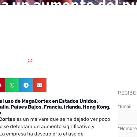
a un aumento del n
mware autodenomin
ortex
08/05/2019
Sin comentarios
RECIBE
 el uso de MegaCortex en Estados Unidos,
*
Email:
alia, Países Bajos, Francia, Irlanda, Hong Kong,
a
Cortex
es un malvare que se ha dejado ver poco
o se detectara un aumento significativo y
*
Nombre 
 La empresa ha descubierto el uso de