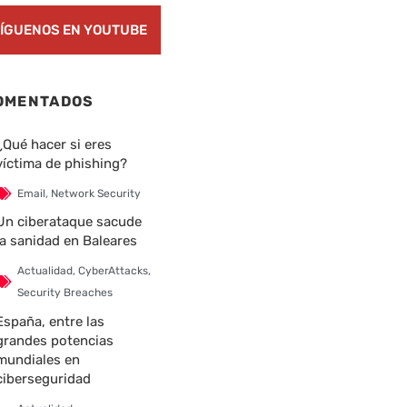
ÍGUENOS EN YOUTUBE
OMENTADOS
¿Qué hacer si eres
víctima de phishing?
Email
,
Network Security
Un ciberataque sacude
la sanidad en Baleares
Actualidad
,
CyberAttacks
,
Security Breaches
España, entre las
grandes potencias
mundiales en
ciberseguridad