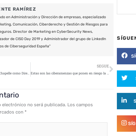
ENTE RAMÍREZ
do en Administración y Dirección de empresas, especializado
keting, Comunicación, Ciberderecho y Gestión de Riesgos para
eguros. Director de Marketing en CyberSecurity News,
SÍGUE
zador de CISO Day 2019 y Administrador del grupo de LinkedIn
os de Ciberseguridad España"
S
Siguie
SEGUE
Stormshield promociona a Éric Chapelle como Director Financiero
Estas son las ciberamenzas que ponen en riesgo la seguridad de las Smart Cities
ntario
o electrónico no será publicada.
Los campos
arcados con
*
SÍ