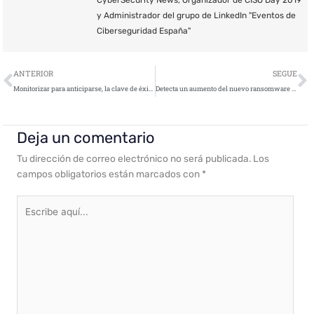
CyberSecurity News, Organizador de CISO Day 2019
y Administrador del grupo de LinkedIn "Eventos de
Ciberseguridad España"
Ant
S
ANTERIOR
SEGUE
Monitorizar para anticiparse, la clave de éxito contra los Ciberataques
Detecta un aumento del nuevo ransomware autodenominado MegaCortex
Deja un comentario
Tu dirección de correo electrónico no será publicada.
Los
campos obligatorios están marcados con
*
Escribe
aquí...