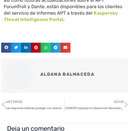
así como futuras actualizaciones sobre el APT
ForumTroll y Dante, están disponibles para los clientes
del servicio de informes APT a través del
Kaspersky
Threat Intelligence Portal
.
ALDANA BALMACEDA
Ant
S
ANTERIOR
SEGUE
Las empresas deberán proteger con ciberseguridad los registros de jornada laboral
S2GRUPO impulsa el Ciberescudo Nacional junto al Ministerio de Defensa
Deja un comentario