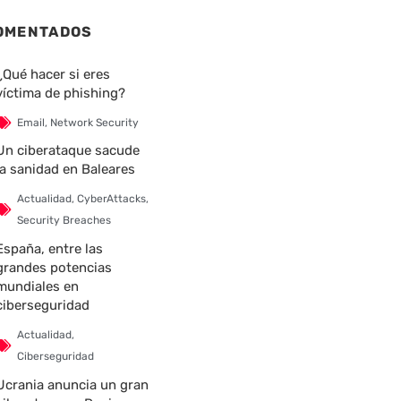
OMENTADOS
¿Qué hacer si eres
víctima de phishing?
Email
,
Network Security
Un ciberataque sacude
la sanidad en Baleares
Actualidad
,
CyberAttacks
,
Security Breaches
España, entre las
grandes potencias
mundiales en
ciberseguridad
Actualidad
,
Ciberseguridad
Ucrania anuncia un gran