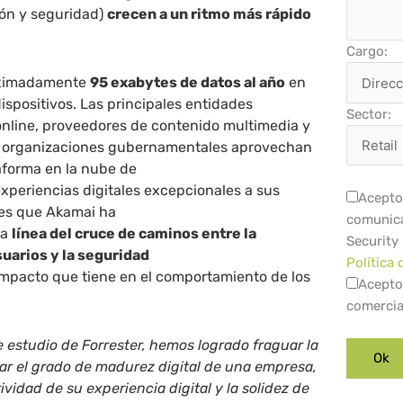
ión y seguridad)
crecen a un ritmo más rápido
.
Cargo:
oximadamente
95 exabytes de datos al año
en
dispositivos. Las principales entidades
Sector:
s online, proveedores de contenido multimedia y
y organizaciones gubernamentales aprovechan
taforma en la nube de
xperiencias digitales excepcionales a sus
Acepto 
o es que Akamai ha
comunica
ra
línea del cruce de caminos entre la
Security
suarios y la seguridad
Política 
 impacto que tiene en el comportamiento de los
Acepto
comercia
 estudio de Forrester, hemos logrado fraguar la
ar el grado de madurez digital de una empresa,
ividad de su experiencia digital y la solidez de