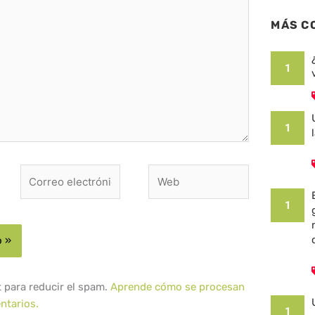
MÁS C
1
1
Correo
Web
electrónico*
1
t para reducir el spam.
Aprende cómo se procesan
ntarios.
1