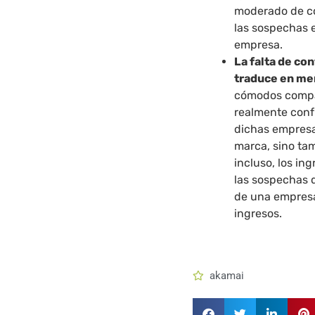
moderado de co
las sospechas e
empresa.
La falta de con
traduce en me
cómodos compa
realmente confí
dichas empresas
marca, sino tam
incluso, los in
las sospechas 
de una empresa
ingresos.
akamai