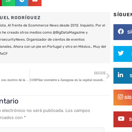
SÍGUE
UEL RODRÍGUEZ
ista. Al frente de Ecommerce News desde 2012. Inquieto. Por el
S
o he creado otros medios como @BigDataMagazine y
securityNews. Organizador de cientos de eventos
ionales. Ahora con un pie en Portugal y otro en México… Muy del
feCF
Siguie
SEGUE
Los ciberataques se incrementan con motivo de la declaración de la Renta 2017
CONPilar convierte a Zaragoza en la capital mundial de la ciberseguridad
SÍ
ntario
o electrónico no será publicada.
Los campos
arcados con
*
S