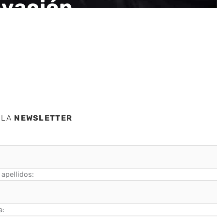
novación
 LA
NEWSLETTER
apellidos:
a: