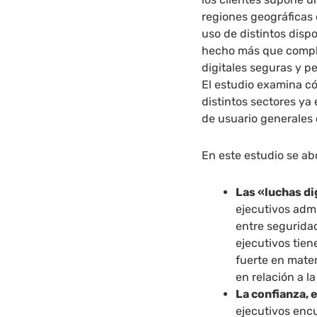
regiones geográficas 
uso de distintos dispo
hecho más que compli
digitales seguras y p
El estudio examina c
distintos sectores ya
de usuario generales 
En este estudio se a
Las «luchas di
ejecutivos admi
entre seguridad
ejecutivos tie
fuerte en mater
en relación a l
La confianza, 
ejecutivos enc