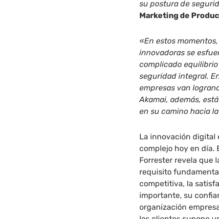
su postura de seguri
Marketing de Produc
«En estos momentos, 
innovadoras se esfuer
complicado equilibrio
seguridad integral. E
empresas van logrando
Akamai,
además, está
en su camino hacia la
La innovación digital
complejo hoy en día. 
Forrester revela que 
requisito fundamental
competitiva, la satisf
importante, su confia
organización empresar
los clientes supone un