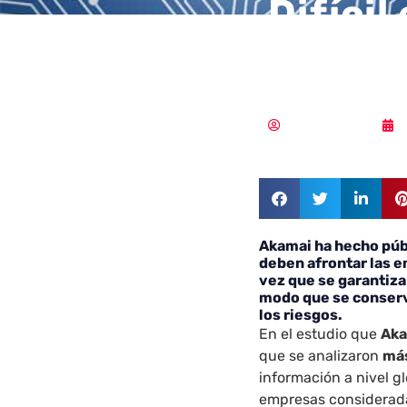
Difícil
digita
Samuel Rodríguez
Akamai ha hecho púb
deben afrontar las e
vez que se garantiza 
modo que se conserve
los riesgos.
En el estudio que
Ak
que se analizaron
más
información a nivel g
empresas considerada