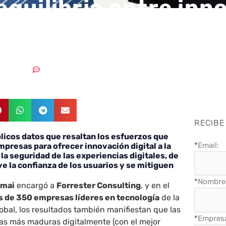
 equilibrio entre in
l y seguridad
10/04/2018
Sin comentarios
RECIBE
licos datos que resaltan los esfuerzos que
*
Email:
mpresas para ofrecer innovación digital a la
la seguridad de las experiencias digitales, de
 la confianza de los usuarios y se mitiguen
*
Nombre 
amai
encargó a
Forrester Consulting
, y en el
 de 350 empresas líderes en tecnología
de la
lobal, los resultados también manifiestan que las
*
Empres
s más maduras digitalmente (con el mejor