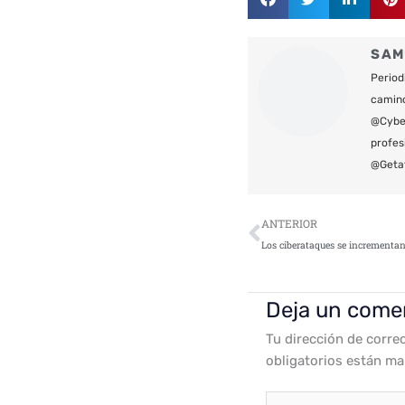
SAM
Period
camin
@Cyber
profes
@Geta
Ant
ANTERIOR
Deja un come
Tu dirección de corre
obligatorios están m
Escribe