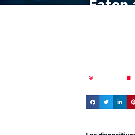
Eaton 
cibers
certif
duales
Samuel Rodríguez
Los dispositivo