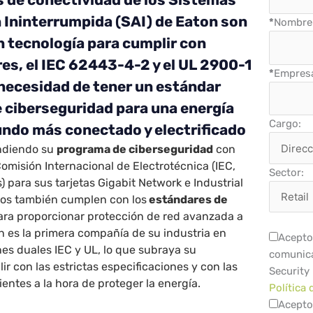
 Ininterrumpida (SAI) de Eaton son
*
Nombre 
n tecnología para cumplir con
s, el IEC 62443-4-2 y el UL 2900-1
*
Empres
 necesidad de tener un estándar
 ciberseguridad para una energía
Cargo:
ndo más conectado y electrificado
ndiendo su
programa de ciberseguridad
con
Comisión Internacional de Electrotécnica (IEC,
Sector:
) para sus tarjetas
Gigabit Network
e
Industrial
tos también cumplen con los
estándares de
ra proporcionar protección de red avanzada a
on es la primera compañía de su industria en
Acepto 
ones duales IEC y UL, lo que subraya su
comunica
r con las estrictas especificaciones y con las
Security
ientes a la hora de proteger la energía.
Política 
Acepto