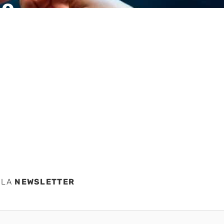
de
imeras
tos
 LA
NEWSLETTER