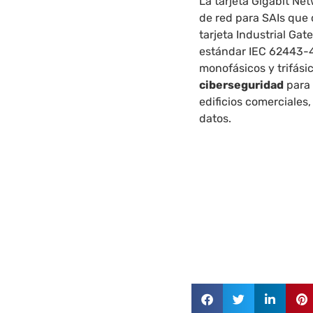
La tarjeta Gigabit Ne
de red para SAIs que 
tarjeta Industrial Ga
estándar IEC 62443-4
monofásicos y trifási
ciberseguridad
para 
edificios comerciales
datos.