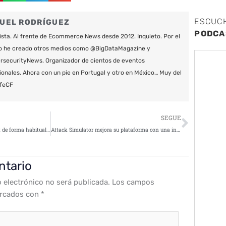
ESCUC
UEL RODRÍGUEZ
PODCA
ista. Al frente de Ecommerce News desde 2012. Inquieto. Por el
o he creado otros medios como @BigDataMagazine y
securityNews. Organizador de cientos de eventos
ionales. Ahora con un pie en Portugal y otro en México… Muy del
feCF
Siguie
SEGUE
«Introducir sus datos en internet de forma habitual y sin incurrir en investigaciones sobre la veracidad-seguridad del sitio web»
Attack Simulator mejora su plataforma con una interfaz más intuitiva
ntario
o electrónico no será publicada.
Los campos
arcados con
*