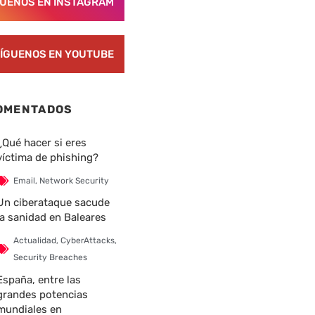
GUENOS EN INSTAGRAM
ÍGUENOS EN YOUTUBE
OMENTADOS
¿Qué hacer si eres
víctima de phishing?
Email
,
Network Security
Un ciberataque sacude
la sanidad en Baleares
Actualidad
,
CyberAttacks
,
Security Breaches
España, entre las
grandes potencias
mundiales en