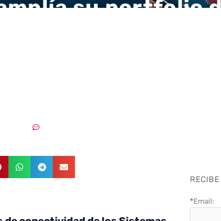
amplía su portfolio 
eguridad con las pr
icaciones de produc
22/01/2020
Sin comentarios
RECIBE
*
Email:
s de conectividad de los Sistemas