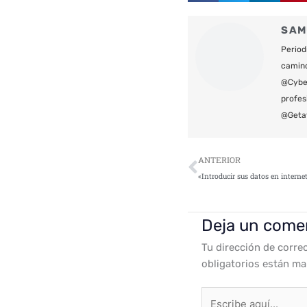
SAM
Period
camin
@Cyber
profes
@Geta
Ant
ANTERIOR
Deja un come
Tu dirección de corre
obligatorios están m
Escribe