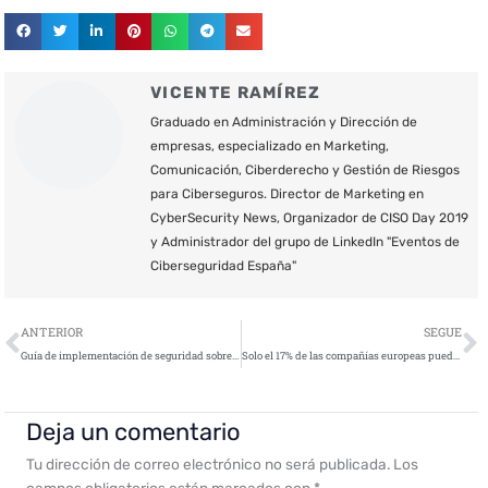
VICENTE RAMÍREZ
Graduado en Administración y Dirección de
empresas, especializado en Marketing,
Comunicación, Ciberderecho y Gestión de Riesgos
para Ciberseguros. Director de Marketing en
CyberSecurity News, Organizador de CISO Day 2019
y Administrador del grupo de LinkedIn "Eventos de
Ciberseguridad España"
Ant
S
ANTERIOR
SEGUE
Guía de implementación de seguridad sobre CentOS 7
Solo el 17% de las compañías europeas pueden calificarse de “digitalmente maduras”
Deja un comentario
Tu dirección de correo electrónico no será publicada.
Los
campos obligatorios están marcados con
*