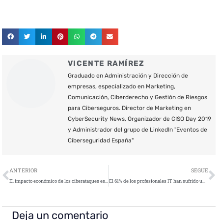
VICENTE RAMÍREZ
Graduado en Administración y Dirección de
empresas, especializado en Marketing,
Comunicación, Ciberderecho y Gestión de Riesgos
para Ciberseguros. Director de Marketing en
CyberSecurity News, Organizador de CISO Day 2019
y Administrador del grupo de LinkedIn "Eventos de
Ciberseguridad España"
Ant
S
ANTERIOR
SEGUE
El impacto económico de los ciberataques es de más de un billón de euros
El 61% de los profesionales IT han sufrido una brecha de datos grave
Deja un comentario