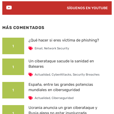
SÍGUENOS EN YOUTUBE
MÁS COMENTADOS
¿Qué hacer si eres víctima de phishing?
1
Email
,
Network Security
Un ciberataque sacude la sanidad en
Baleares
1
Actualidad
,
CyberAttacks
,
Security Breaches
España, entre las grandes potencias
mundiales en ciberseguridad
1
Actualidad
,
Ciberseguridad
Ucrania anuncia un gran ciberataque y
Rusia alega no estar involucrada
1