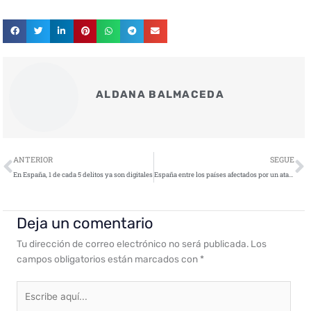
ALDANA BALMACEDA
Ant
S
ANTERIOR
SEGUE
En España, 1 de cada 5 delitos ya son digitales
España entre los países afectados por un ataque a la cadena de suministro en Daemon Tools
Deja un comentario
Tu dirección de correo electrónico no será publicada.
Los
campos obligatorios están marcados con
*
Escribe
aquí...