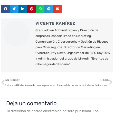
VICENTE RAMÍREZ
Graduado en Administración y Dirección de
empresas, especializado en Marketing,
Comunicación, Ciberderecho y Gestión de Riesgos
para Ciberseguros. Director de Marketing en
CyberSecurity News, Organizador de CISO Day 2019
y Administrador del grupo de LinkedIn "Eventos de
Ciberseguridad España"
Ant
S
ANTERIOR
SEGUE
Indra y la UPM entrenan la nueva generación de expertos en ciberdefensa
La mitad de las vulnerabilidades de los móviles se producen por no actualizar las apps
Deja un comentario
Tu dirección de correo electrónico no será publicada.
Los