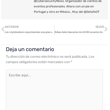
@CybersecurityNews. Organizador de cientos de
eventos profesionales. Ahora con un pie en
Portugal y otro en México… Muy del @GetafeCF
Ant
S
ANTERIOR
SEGUE
Los criptohackers experimentan una gran subida en la segunda mitad de 2017
Roban datos bancarios de 40.000 usuarios de OnePlus
Deja un comentario
Tu dirección de correo electrónico no será publicada.
Los
campos obligatorios están marcados con
*
Escribe
aquí...