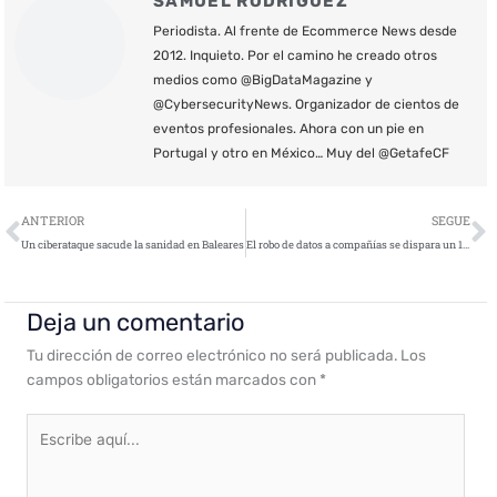
SAMUEL RODRÍGUEZ
Periodista. Al frente de Ecommerce News desde
2012. Inquieto. Por el camino he creado otros
medios como @BigDataMagazine y
@CybersecurityNews. Organizador de cientos de
eventos profesionales. Ahora con un pie en
Portugal y otro en México… Muy del @GetafeCF
Ant
S
ANTERIOR
SEGUE
Un ciberataque sacude la sanidad en Baleares
El robo de datos a compañías se dispara un 151% en 2021
Deja un comentario
Tu dirección de correo electrónico no será publicada.
Los
campos obligatorios están marcados con
*
Escribe
aquí...