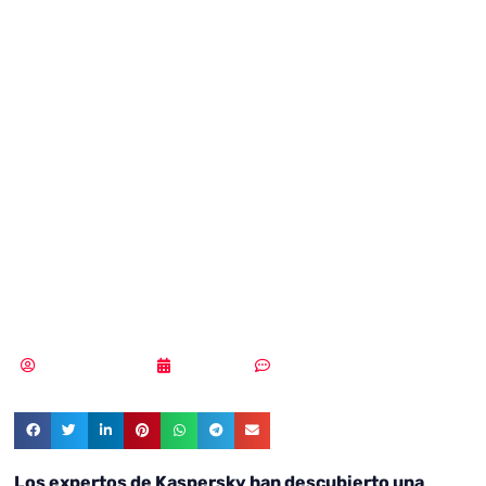
amenazas
BlueNoroff vacía
las cuentas de las
empresas de
criptomonedas
Samuel Rodríguez
21/01/2022
2 comentarios
Los expertos de Kaspersky han descubierto una