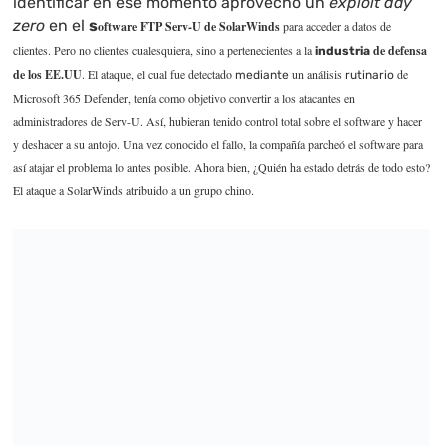
identificar en ese momento aprovechó un
exploit day
zero
en el
s
oftware FTP Serv-U de SolarWinds
para acceder a datos de
clientes. Pero no clientes cualesquiera, sino a pertenecientes a la
de defensa
industria
de los EE.UU
. El ataque, el cual fue detectado
un análisis
de
mediante
rutinario
Microsoft 365 Defender, tenía como objetivo convertir a los atacantes en
administradores de Serv-U. Así, hubieran tenido control total sobre el software y hacer
y deshacer a su antojo. Una vez conocido el fallo, la compañía parcheó el software para
así atajar el problema lo antes posible. Ahora bien, ¿Quién ha estado detrás de todo esto?
El ataque a SolarWinds atribuido a un grupo chino.