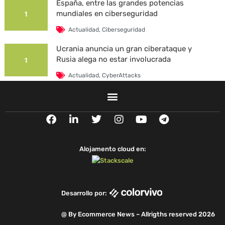
España, entre las grandes potencias
mundiales en ciberseguridad
1
Actualidad
,
Ciberseguridad
Ucrania anuncia un gran ciberataque y
Rusia alega no estar involucrada
1
Actualidad
,
CyberAttacks
La Universidad Autónoma de Barcelona es
víctima de un ciberataque
1
F
L
T
I
Y
T
Actualidad
,
CyberAttacks
,
Security Breaches
a
i
w
n
o
e
c
n
i
s
u
l
e
k
t
t
t
e
Alojamento cloud en:
b
e
t
a
u
g
o
d
e
g
b
r
o
i
r
r
e
a
k
n
a
m
Desarrollo por:
m
@ By Ecommerce News – Allrigths reserved 2026