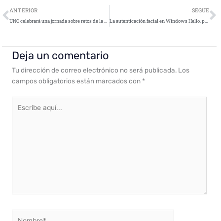
Ant
S
ANTERIOR
SEGUE
UNO celebrará una jornada sobre retos de la ciberseguridad en logística y transporte
La autenticación facial en Windows Hello, puesta en jaque
Deja un comentario
Tu dirección de correo electrónico no será publicada.
Los
campos obligatorios están marcados con
*
Escribe
aquí...
Nombre*