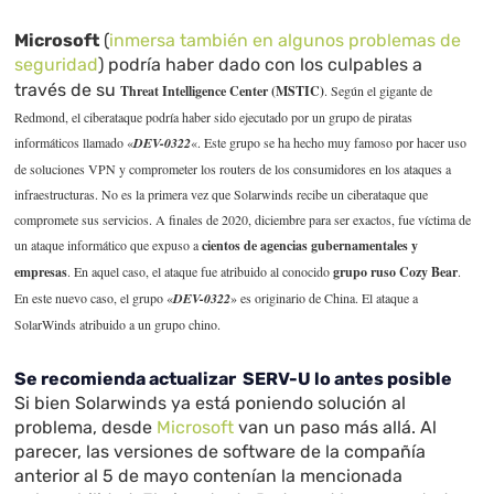
Microsoft
(
inmersa también en algunos problemas de
seguridad
) podría haber dado con los culpables a
través de su
Threat Intelligence Center
(MSTIC)
. Según el gigante de
Redmond, el ciberataque podría haber sido ejecutado por un grupo de piratas
informáticos llamado «
DEV-0322
«. Este grupo se ha hecho muy famoso por hacer uso
de soluciones VPN y comprometer los routers de los consumidores en los ataques a
infraestructuras. No es la primera vez que Solarwinds recibe un ciberataque que
compromete sus servicios. A finales de 2020, diciembre para ser exactos, fue víctima de
un ataque informático que expuso a
cientos de agencias gubernamentales y
empresas
. En aquel caso, el ataque fue atribuido al conocido
grupo ruso Cozy Bear
.
En este nuevo caso, el grupo
«
DEV-0322
» es
originario
de China. El ataque a
SolarWinds atribuido a un grupo chino.
Se recomienda actualizar SERV-U lo antes posible
Si bien Solarwinds ya está poniendo solución al
problema, desde
Microsoft
van un paso más allá. Al
parecer, las versiones de software de la compañía
anterior al 5 de mayo contenían la mencionada