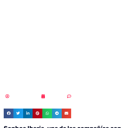
ciberataques
genera el
crecimiento de
las herramientas
de ciberseguridad
Samuel Rodríguez
14/05/2021
Sin comentarios