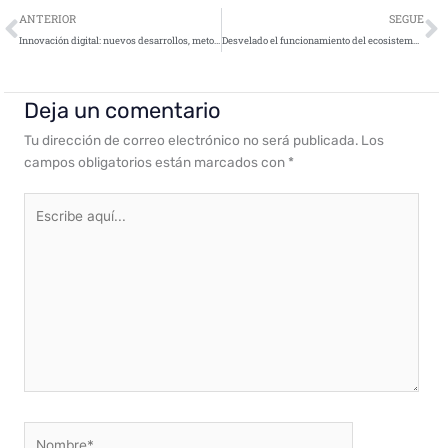
Ant
S
ANTERIOR
SEGUE
Innovación digital: nuevos desarrollos, metodologías y herramientas
Desvelado el funcionamiento del ecosistema ransomware y cómo combatirlo
Deja un comentario
Tu dirección de correo electrónico no será publicada.
Los
campos obligatorios están marcados con
*
Escribe
aquí...
Nombre*