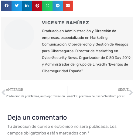
VICENTE RAMÍREZ
Graduado en Administración y Dirección de
empresas, especializado en Marketing,
Comunicación, Ciberderecho y Gestión de Riesgos
para Ciberseguros. Director de Marketing en
CyberSecurity News, Organizador de CISO Day 2019
y Administrador del grupo de LinkedIn "Eventos de
Ciberseguridad España"
Ant
S
ANTERIOR
SEGUE
Predicción de problemas, auto-optimización y tecnología móvil, el futuro de los edificios inteligentes
enerTIC premia a Deutsche Telekom por su contribución a la biodiversidad a través de las colmenas inteligentes
Deja un comentario
Tu dirección de correo electrónico no será publicada.
Los
campos obligatorios están marcados con
*