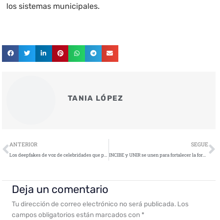
los sistemas municipales.
TANIA LÓPEZ
Ant
S
ANTERIOR
SEGUE
Los deepfakes de voz de celebridades que proliferan en redes sociales
INCIBE y UNIR se unen para fortalecer la formación en ciberseguridad
Deja un comentario
Tu dirección de correo electrónico no será publicada.
Los
campos obligatorios están marcados con
*