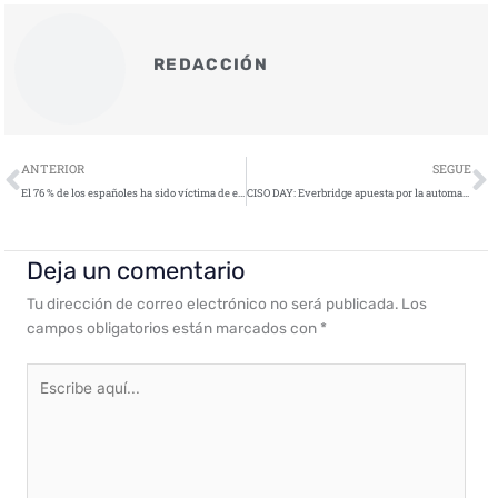
REDACCIÓN
Ant
S
ANTERIOR
SEGUE
El 76 % de los españoles ha sido víctima de estafas en pagos en tiempo real
CISO DAY: Everbridge apuesta por la automatización para responder a amenazas cibernéticas
Deja un comentario
Tu dirección de correo electrónico no será publicada.
Los
campos obligatorios están marcados con
*
Escribe
aquí...