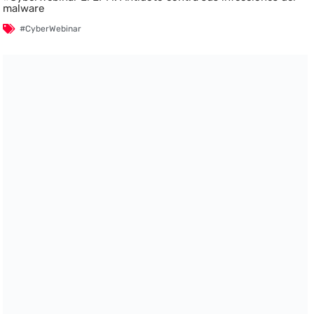
malware
#CyberWebinar