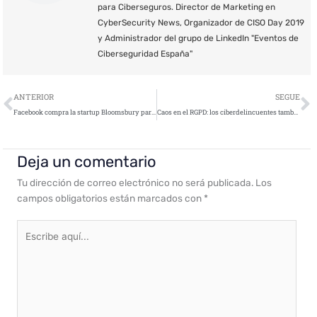
para Ciberseguros. Director de Marketing en
CyberSecurity News, Organizador de CISO Day 2019
y Administrador del grupo de LinkedIn "Eventos de
Ciberseguridad España"
Ant
S
ANTERIOR
SEGUE
Facebook compra la startup Bloomsbury para hacer frente a problemas de seguridad y ‘fake news’
Caos en el RGPD: los ciberdelincuentes también tienen una nueva política de privacidad
Deja un comentario
Tu dirección de correo electrónico no será publicada.
Los
campos obligatorios están marcados con
*
Escribe
aquí...