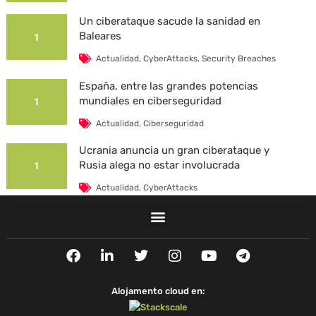
Un ciberataque sacude la sanidad en
Baleares
1
Actualidad
,
CyberAttacks
,
Security Breaches
España, entre las grandes potencias
mundiales en ciberseguridad
1
Actualidad
,
Ciberseguridad
Ucrania anuncia un gran ciberataque y
Rusia alega no estar involucrada
1
Actualidad
,
CyberAttacks
La Universidad Autónoma de Barcelona es
víctima de un ciberataque
1
F
L
T
I
Y
T
Actualidad
,
CyberAttacks
,
Security Breaches
a
i
w
n
o
e
c
n
i
s
u
l
e
k
t
t
t
e
Alojamento cloud en:
b
e
t
a
u
g
o
d
e
g
b
r