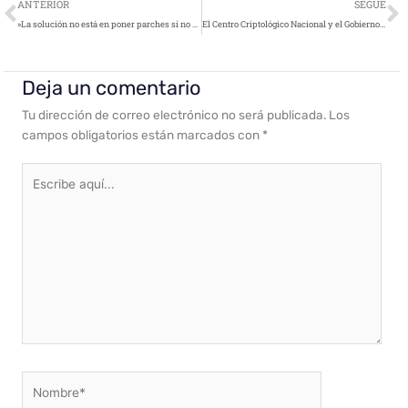
Ant
S
ANTERIOR
SEGUE
»La solución no está en poner parches si no en la capacidad de anticiparse ante cualquier peligro»
El Centro Criptológico Nacional y el Gobierno de Aragón firman un convenio de colaboración
Deja un comentario
Tu dirección de correo electrónico no será publicada.
Los
campos obligatorios están marcados con
*
Escribe
aquí...
Nombre*