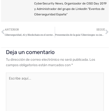
CyberSecurity News, Organizador de CISO Day 2019
y Administrador del grupo de LinkedIn "Eventos de
Ciberseguridad España"
Ant
S
ANTERIOR
SEGUE
Ciberseguridad, AI y Blockchain en el sector público a debate en el “Fujitsu Public Sector Innovation Summit”
Presentación de la guía ‘Ciberriesgos: su impacto en las pymes’
Deja un comentario
Tu dirección de correo electrónico no será publicada.
Los
campos obligatorios están marcados con
*
Escribe
aquí...