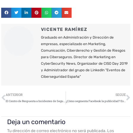
VICENTE RAMÍREZ
Graduado en Administración y Dirección de
empresas, especializado en Marketing,
Comunicación, Ciberderecho y Gestión de Riesgos
para Ciberseguros. Director de Marketing en
CyberSecurity News, Organizador de CISO Day 2019
y Administrador del grupo de LinkedIn "Eventos de
Ciberseguridad España"
Ant
S
ANTERIOR
SEGUE
El Centro de Respuesta a Incidentes de Seguridad para ciudadanos y empresas pasa a denominarse INCIBE-CERT
¿Cómo segmenta Facebook la publicidad? Están robando tus datos
Deja un comentario
Tu dirección de correo electrónico no será publicada.
Los