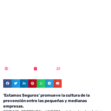
la guía
‘Ciberriesgos: su
impacto en las
pymes’
Vicente Ramírez
04/10/2018
Sin comentarios
‘Estamos Seguros’ promueve la cultura de la
prevención entre las pequeñas y medianas
empresas.