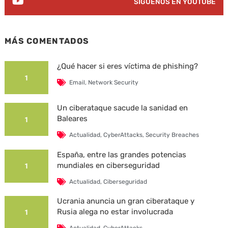
SÍGUENOS EN YOUTUBE
MÁS COMENTADOS
¿Qué hacer si eres víctima de phishing?
1
Email
,
Network Security
Un ciberataque sacude la sanidad en
Baleares
1
Actualidad
,
CyberAttacks
,
Security Breaches
España, entre las grandes potencias
mundiales en ciberseguridad
1
Actualidad
,
Ciberseguridad
Ucrania anuncia un gran ciberataque y
Rusia alega no estar involucrada
1
Actualidad
,
CyberAttacks